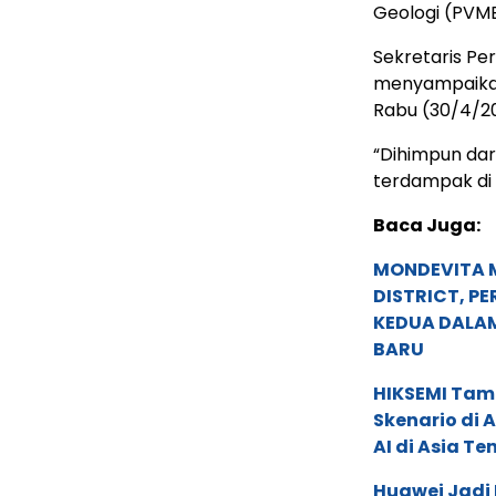
Geologi (PVM
Sekretaris Pe
menyampaikan 
Rabu (30/4/2
“Dihimpun dar
terdampak di 
Baca Juga:
MONDEVITA 
DISTRICT, P
KEDUA DALA
BARU
HIKSEMI Tam
Skenario di
AI di Asia T
Huawei Jadi