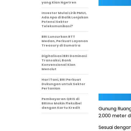
yang Kian Ngetren
Investor Mulai Lirik PMUI,
Ada Apa di Balik Lonjakan
Potensi Sektor
Telekomunikasi?
BRI Luncurkan RTT
Medan, Perkuat Layanan
Treasury di Sumatra
Digitalisasi BRI Dominasi
Transaksi, Bank
Konvensional Kian
Menciut
Hari Tani, BRI Perkuat
Dukungan untuk Sektor
Pertanian
Pembayaran QRIS di
BRImo Makin Fleksibel
dengan Kartu Kredit
Gunung Ruang 
2.000 meter d
Sesuai dengan