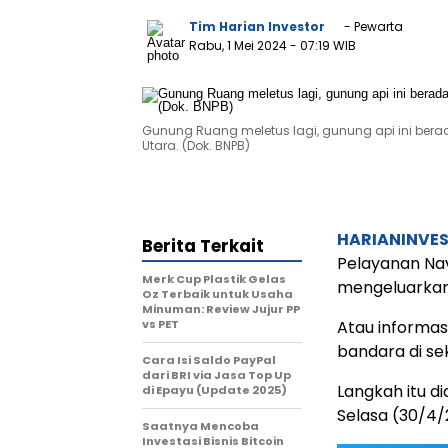
Tim Harian Investor
- Pewarta
Rabu, 1 Mei 2024
- 07:19 WIB
Gunung Ruang meletus lagi, gunung api ini bera
Utara. (Dok. BNPB)
HARIANINVE
Berita Terkait
Pelayanan Nav
Merk Cup Plastik Gelas
mengeluarkan
Oz Terbaik untuk Usaha
Minuman: Review Jujur PP
vs PET
Atau informas
bandara di sek
Cara Isi Saldo PayPal
dari BRI via Jasa Top Up
Langkah itu d
di Epayu (Update 2025)
Selasa (30/4/
Saatnya Mencoba
Investasi Bisnis Bitcoin