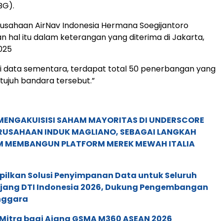
BG).
rusahaan AirNav Indonesia Hermana Soegijantoro
hal itu dalam keterangan yang diterima di Jakarta,
025
i data sementara, terdapat total 50 penerbangan yang
tujuh bandara tersebut.”
MENGAKUISISI SAHAM MAYORITAS DI UNDERSCORE
ERUSAHAAN INDUK MAGLIANO, SEBAGAI LANGKAH
M MEMBANGUN PLATFORM MEREK MEWAH ITALIA
pilkan Solusi Penyimpanan Data untuk Seluruh
 Ajang DTI Indonesia 2026, Dukung Pengembangan
enggara
 Mitra bagi Ajang GSMA M360 ASEAN 2026