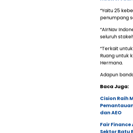
“Yaitu 25 keb
penumpang sek
“AIrNav Indon
seluruh stakeh
“Terkait untu
Ruang untuk 
Hermana.
Adapun banda
Baca Juga:
Cision Raih
Pemantauan d
dan AEO
Fair Financ
Sektor Batu 