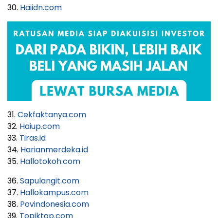
30.
Haiidn.com
31.
Cekfaktanya.com
32.
Haiup.com
33.
Tiras.id
34.
Harianmerdeka.id
35.
Hallotokoh.com
36.
Sapulangit.com
37.
Hallokampus.com
38.
Povindonesia.com
39.
Topiktop.com