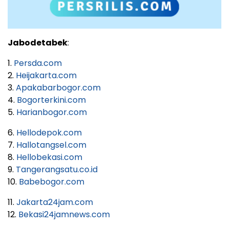
Jabodetabek
:
1.
Persda.com
2.
Heijakarta.com
3.
Apakabarbogor.com
4.
Bogorterkini.com
5.
Harianbogor.com
6.
Hellodepok.com
7.
Hallotangsel.com
8.
Hellobekasi.com
9.
Tangerangsatu.co.id
10.
Babebogor.com
11.
Jakarta24jam.com
12.
Bekasi24jamnews.com