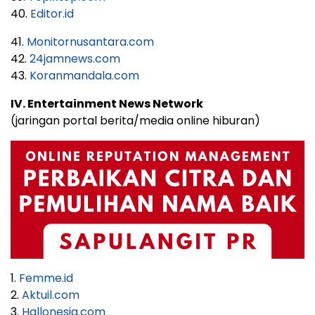
40.
Editor.id
41.
Monitornusantara.com
42.
24jamnews.com
43.
Koranmandala.com
IV. Entertainment News Network
(jaringan portal berita/media online hiburan)
1.
Femme.id
2.
Aktuil.com
3.
Hallonesia.com