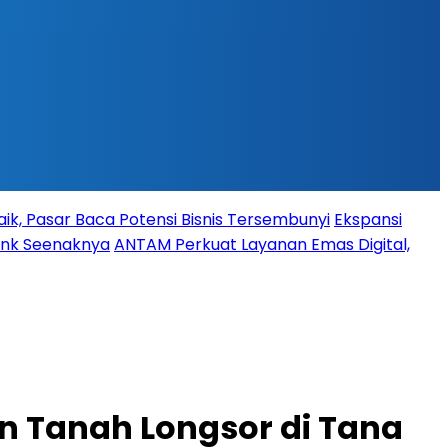
ik, Pasar Baca Potensi Bisnis Tersembunyi
Ekspansi
Bank Seenaknya
ANTAM Perkuat Layanan Emas Digital,
n Tanah Longsor di Tana