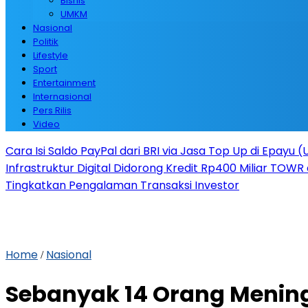
Bisnis
UMKM
Nasional
Politik
Lifestyle
Sport
Entertainment
Internasional
Pers Rilis
Video
Cara Isi Saldo PayPal dari BRI via Jasa Top Up di Epayu 
Infrastruktur Digital Didorong Kredit Rp400 Miliar TOWR 
Tingkatkan Pengalaman Transaksi Investor
Home
Nasional
/
Sebanyak 14 Orang Mening