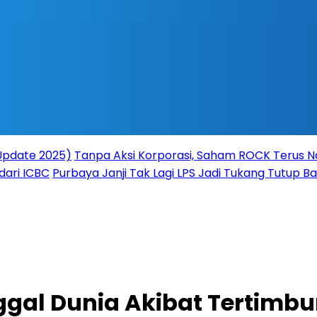
(Update 2025)
Tanpa Aksi Korporasi, Saham ROCK Terus Na
dari ICBC
Purbaya Janji Tak Lagi LPS Jadi Tukang Tutup 
gal Dunia Akibat Tertimbu