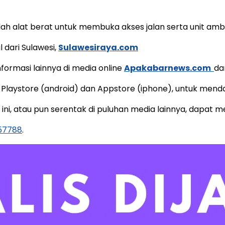
ah alat berat untuk membuka akses jalan serta unit am
l dari Sulawesi,
Sulawesiraya.com
ormasi lainnya di media online
Apakabarnews.com
d
 Playstore (android) dan Appstore (iphone), untuk mend
e ini, atau pun serentak di puluhan media lainnya, dapat
157788
.