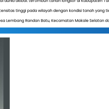
 dunia akibat tertimbun tanah longsor di Kabupaten Tana
ntensitas tinggi pada wilayah dengan kondisi tanah yang t
itu Desa Lembang Randan Batu, Kecamatan Makale Selatan