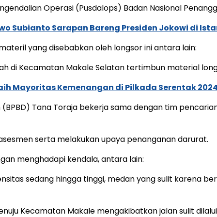
engendalian Operasi (Pusdalops) Badan Nasional Penan
wo Subianto Sarapan Bareng Presiden Jokowi di Ist
teril yang disebabkan oleh longsor ini antara lain:
ah di Kecamatan Makale Selatan tertimbun material long
Raih Mayoritas Kemenangan di Pilkada Serentak 202
 (BPBD) Tana Toraja bekerja sama dengan tim pencaria
 asesmen serta melakukan upaya penanganan darurat.
gan menghadapi kendala, antara lain:
ensitas sedang hingga tinggi, medan yang sulit karena be
 menuju Kecamatan Makale mengakibatkan jalan sulit dila