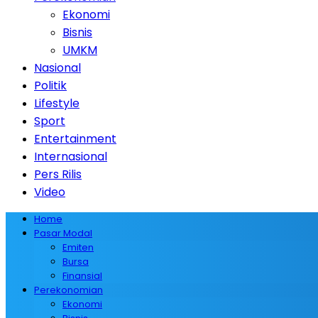
Ekonomi
Bisnis
UMKM
Nasional
Politik
Lifestyle
Sport
Entertainment
Internasional
Pers Rilis
Video
Home
Pasar Modal
Emiten
Bursa
Finansial
Perekonomian
Ekonomi