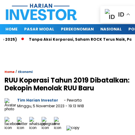
ID
HOME
PASAR MODAL
PEREKONOMIAN
NASIONAL
PO
025)
Tanpa Aksi Korporasi, Saham ROCK Terus Naik, Pasar Ba
/
Home
Ekonomi
RUU Koperasi Tahun 2019 Dibatalkan:
Dekopin Menolak RUU Baru
Tim Harian Investor
- Pewarta
Minggu, 5 November 2023
- 19:13 WIB