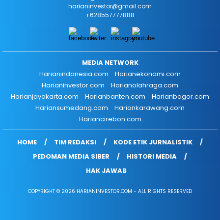
harianinvestor@gmail.com
+628557777888
MEDIA NETWORK
Harianindonesia.com
Harianekonomi.com
Harianinvestor.com
Harianolahraga.com
Harianjayakarta.com
Harianbanten.com
Harianbogor.com
Hariansumedang.com
Hariankarawang.com
Hariancirebon.com
HOME
TIM REDAKSI
KODE ETIK JURNALISTIK
PEDOMAN MEDIA SIBER
HISTORI MEDIA
HAK JAWAB
COPYRIGHT © 2026 HARIANINVESTOR.COM - ALL RIGHTS RESERVED