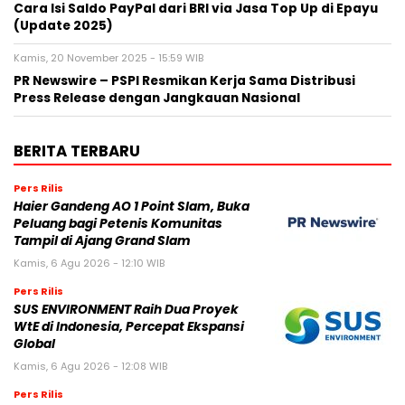
Cara Isi Saldo PayPal dari BRI via Jasa Top Up di Epayu
(Update 2025)
Kamis, 20 November 2025 - 15:59 WIB
PR Newswire – PSPI Resmikan Kerja Sama Distribusi
Press Release dengan Jangkauan Nasional
BERITA TERBARU
Pers Rilis
Haier Gandeng AO 1 Point Slam, Buka
Peluang bagi Petenis Komunitas
Tampil di Ajang Grand Slam
Kamis, 6 Agu 2026 - 12:10 WIB
Pers Rilis
SUS ENVIRONMENT Raih Dua Proyek
WtE di Indonesia, Percepat Ekspansi
Global
Kamis, 6 Agu 2026 - 12:08 WIB
Pers Rilis