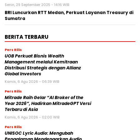
Senin, 29 September 2025 - 14:16 WIB
BRI Luncurkan RTT Medan, Perkuat Layanan Treasury di
Sumatra
BERITA TERBARU
Pers Rilis
UOB Perkuat Bisnis Wealth
Management melalui Kemitraan
Distribusi Strategis dengan Allianz
Global Investors
Kamis, 6 Agu 2026 - 06:39 WIB
Pers Rilis
Mitrade Raih Gelar “AI Broker of the
Year 2026”, Hadirkan MitradeGPT Versi
Terbaru di Asia
Kamis, 6 Agu 2026 - 02:00 WIB
Pers Rilis
UNISOC Lyric Audio: Mengubah
Pengalaman Mendengarkan Audio