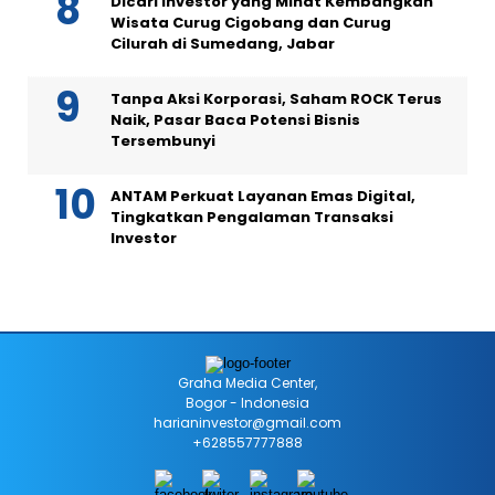
Dicari Investor yang Minat Kembangkan
Wisata Curug Cigobang dan Curug
Cilurah di Sumedang, Jabar
Tanpa Aksi Korporasi, Saham ROCK Terus
Naik, Pasar Baca Potensi Bisnis
Tersembunyi
ANTAM Perkuat Layanan Emas Digital,
Tingkatkan Pengalaman Transaksi
Investor
Graha Media Center,
Bogor - Indonesia
harianinvestor@gmail.com
+628557777888