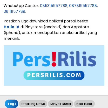
WhatsApp Center:
085315557788
,
087815557788
,
08111157788
.
Pastikan juga download aplikasi portal berita
Hallo.id
di Playstore (android) dan Appstore
(iphone), untuk mendapatkan aneka artikel yang
menarik.
Tag :
Breaking News
Minyak Dunia
Nilai Tukar