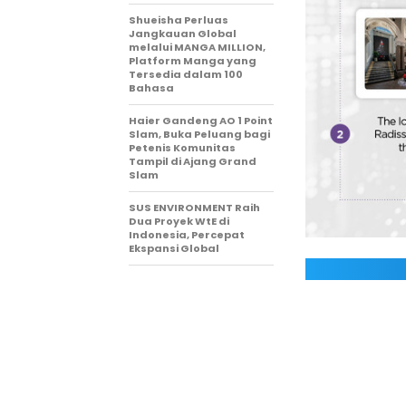
Shueisha Perluas
Jangkauan Global
melalui MANGA MILLION,
Platform Manga yang
Tersedia dalam 100
Bahasa
Haier Gandeng AO 1 Point
Slam, Buka Peluang bagi
Petenis Komunitas
Tampil di Ajang Grand
Slam
SUS ENVIRONMENT Raih
Dua Proyek WtE di
Indonesia, Percepat
Ekspansi Global