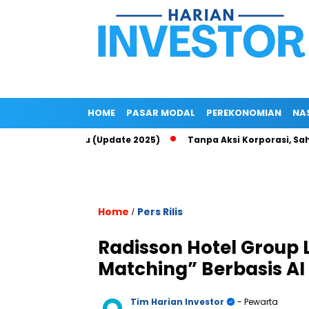
HOME
PASAR MODAL
PEREKONOMIAN
NA
 Up di Epayu (Update 2025)
Tanpa Aksi Korporasi, Saham ROCK
Home
Pers Rilis
/
Radisson Hotel Group 
Matching” Berbasis AI
Tim Harian Investor
- Pewarta