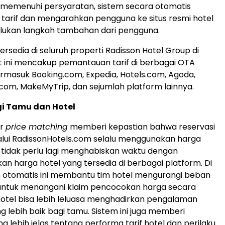
a memenuhi persyaratan, sistem secara otomatis
arif dan mengarahkan pengguna ke situs resmi hotel
ukan langkah tambahan dari pengguna.
h tersedia di seluruh properti Radisson Hotel Group di
t ini mencakup pemantauan tarif di berbagai OTA
rmasuk Booking.com, Expedia, Hotels.com, Agoda,
p.com, MakeMyTrip, dan sejumlah platform lainnya.
i Tamu dan Hotel
ur
price matching
memberi kepastian bahwa reservasi
lui RadissonHotels.com selalu menggunakan harga
 tidak perlu lagi menghabiskan waktu dengan
 harga hotel yang tersedia di berbagai platform. Di
stem otomatis ini membantu tim hotel mengurangi beban
 untuk menangani klaim pencocokan harga secara
hotel bisa lebih leluasa menghadirkan pengalaman
 lebih baik bagi tamu. Sistem ini juga memberi
 lebih jelas tentang performa tarif hotel dan perilaku