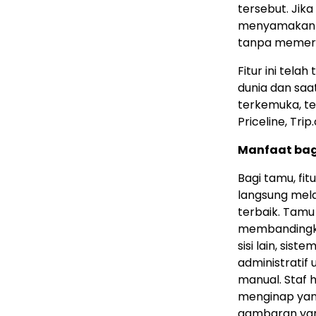
tersebut. Jik
menyamakan t
tanpa memerl
Fitur ini tela
dunia dan saa
terkemuka, te
Priceline, Tri
Manfaat bag
Bagi tamu, fit
langsung mela
terbaik. Tamu
membandingkan
sisi lain, si
administratif
manual. Staf 
menginap yang
gambaran yang