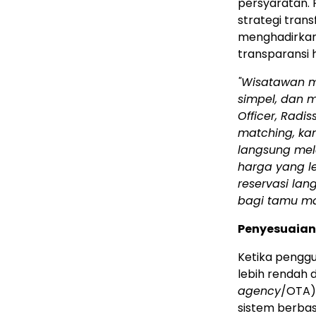
persyaratan. 
strategi trans
menghadirkan 
transparansi
"Wisatawan m
simpel, dan m
Officer, Radis
matching, ka
langsung mela
harga yang le
reservasi lan
bagi tamu ma
Penyesuaian
Ketika penggu
lebih rendah 
agency
/OTA) 
sistem berbas