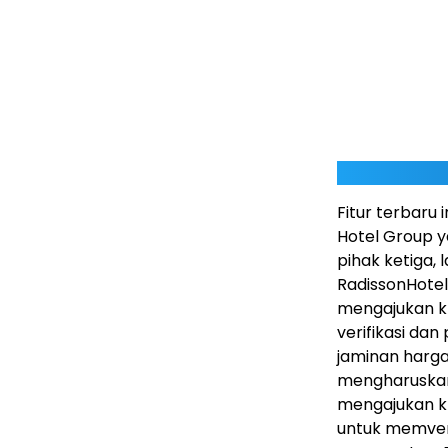
Fitur terbaru 
Hotel Group y
pihak ketiga,
RadissonHotel
mengajukan k
verifikasi da
jaminan harga
mengharuskan 
mengajukan kl
untuk memveri