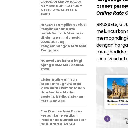
LANGKAH KEDUA DALAM
proses perse
MEMBANGUN PLATFORM
MEREK MEWAH ITALIA
Online Rate 
BARU
BRUSSELS
,
6 Ju
HIKSEMI Tampilkan Solusi
Penyimpanan Data
meluncurkan t
untuk Seluruh Skenario
membandingka
di Ajang DTI Indonesia
2026, Dukung
dengan harga 
Pengembangan AI di Asia
Tenggara
menghadirkan
reservasi hote
Huawei Jadi Mitra bagi
Ajang GSMA M360 ASEAN
2026
Cision Raih MarTech
Breakthrough Awards
2026 untuk Pemantauan
dan Analisis Media
Sosial, Distribusi Siaran
Pers, dan AEO
Fair Finance Asia Desak
Perbankan Hentikan
Pendanaan untuk Sektor
Batu Bara di ASEAN