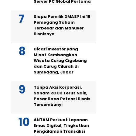
Server PC Global Pertama
Siapa Pemilik DMAS? Ini 15
Pemegang Saham
Terbesar dan Manuver
Bisnisnya
Dicari Investor yang
Minat Kembangkan
Wisata Curug Cigobang
dan Curug Cilurah di
Sumedang, Jabar
Tanpa Aksi Korporasi,
Saham ROCK Terus Naik,
Pasar Baca Potensi Bisnis
Tersembunyi
ANTAM Perkuat Layanan
Emas Digital, Tingkatkan
Pengalaman Transaksi