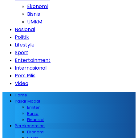
Ekonomi
Bisnis
UMKM
Nasional
Politik
Lifestyle
Sport
Entertainment
Internasional
Pers Rilis
Video
Home
Pasar Modal
Emiten
Bursa
Finansial
Perekonomian
Ekonomi