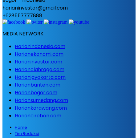
Bogor - Indonesia
harianinvestor@gmail.com
+628557777888
MEDIA NETWORK
Harianindonesia.com
Harianekonomi.com
Harianinvestor.com
Harianolahraga.com
Harianjayakarta.com
Harianbanten.com
Harianbogor.com
Hariansumedang.com
Hariankarawang.com
Hariancirebon.com
Home
Tim Redaksi