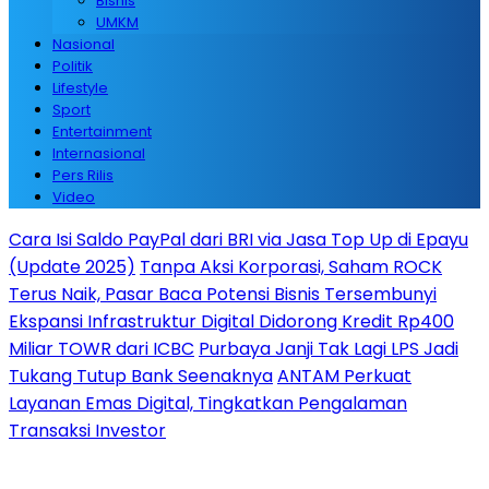
Bisnis
UMKM
Nasional
Politik
Lifestyle
Sport
Entertainment
Internasional
Pers Rilis
Video
Cara Isi Saldo PayPal dari BRI via Jasa Top Up di Epayu
(Update 2025)
Tanpa Aksi Korporasi, Saham ROCK
Terus Naik, Pasar Baca Potensi Bisnis Tersembunyi
Ekspansi Infrastruktur Digital Didorong Kredit Rp400
Miliar TOWR dari ICBC
Purbaya Janji Tak Lagi LPS Jadi
Tukang Tutup Bank Seenaknya
ANTAM Perkuat
Layanan Emas Digital, Tingkatkan Pengalaman
Transaksi Investor