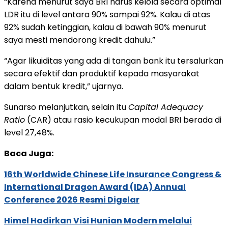
“Karena menurut saya BRI harus kelola secara optimal
LDR itu di level antara 90% sampai 92%. Kalau di atas
92% sudah ketinggian, kalau di bawah 90% menurut
saya mesti mendorong kredit dahulu.”
“Agar likuiditas yang ada di tangan bank itu tersalurkan
secara efektif dan produktif kepada masyarakat
dalam bentuk kredit,” ujarnya.
Sunarso melanjutkan, selain itu
Capital Adequacy
Ratio
(CAR) atau rasio kecukupan modal BRI berada di
level 27,48%.
Baca Juga:
16th Worldwide Chinese Life Insurance Congress &
International Dragon Award (IDA) Annual
Conference 2026 Resmi Digelar
Himel Hadirkan Visi Hunian Modern melalui