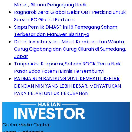
Maret, Ribuan Pengunjung Hadir
Ragnarok Zero: Global Gelar OBT Perdana untuk
Server PC Global Pertama
Siapa Pemilik DMAS? Ini 15 Pemegang Saham
Terbesar dan Manuver Bisnisnya
Dicari Investor yang Minat Kembangkan Wisata
Curug Cigobang dan Curug Cilurah di Sumedang,
Jabar
Tanpa Aksi Korporasi, Saham ROCK Terus Naik,
Pasar Baca Potensi Bisnis Tersembunyi
PADMA RUN BANDUNG 2026 KEMBALI DIGELAR
DENGAN MISI YANG LEBIH BESAR, MENYATUKAN
PARA PELARI UNTUK PERUBAHAN
Graha Media Center,