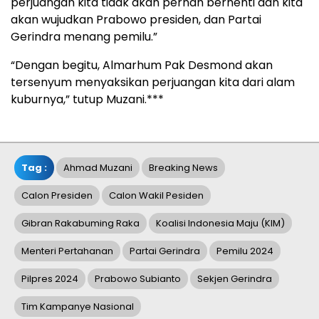
perjuangan kita tidak akan pernah berhenti dan kita
akan wujudkan Prabowo presiden, dan Partai
Gerindra menang pemilu.”
“Dengan begitu, Almarhum Pak Desmond akan
tersenyum menyaksikan perjuangan kita dari alam
kuburnya,” tutup Muzani.***
Tag :
Ahmad Muzani
Breaking News
Calon Presiden
Calon Wakil Pesiden
Gibran Rakabuming Raka
Koalisi Indonesia Maju (KIM)
Menteri Pertahanan
Partai Gerindra
Pemilu 2024
Pilpres 2024
Prabowo Subianto
Sekjen Gerindra
Tim Kampanye Nasional