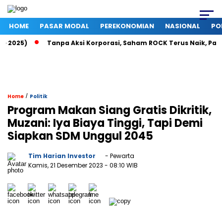
HOME
PASAR MODAL
PEREKONOMIAN
NASIONAL
PO
025)
Tanpa Aksi Korporasi, Saham ROCK Terus Naik, Pasar Ba
/
Home
Politik
Program Makan Siang Gratis Dikritik,
Muzani: Iya Biaya Tinggi, Tapi Demi
Siapkan SDM Unggul 2045
Tim Harian Investor
- Pewarta
Kamis, 21 Desember 2023
- 08:10 WIB