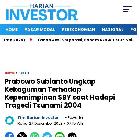
HOME
PASAR MODAL
PEREKONOMIAN
NASIONAL
PO
ate 2025)
Tanpa Aksi Korporasi, Saham ROCK Terus Naik, Pas
/
Home
Politik
Prabowo Subianto Ungkap
Kekaguman Terhadap
Kepemimpinan SBY saat Hadapi
Tragedi Tsunami 2004
Tim Harian Investor
- Pewarta
Rabu, 27 Desember 2023
- 07:15 WIB