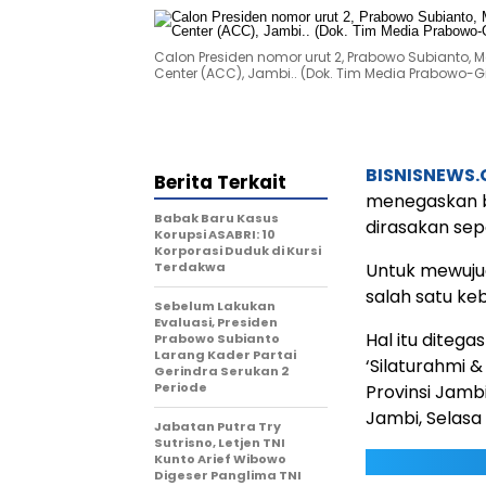
Calon Presiden nomor urut 2, Prabowo Subianto, M
Center (ACC), Jambi.. (Dok. Tim Media Prabowo-G
BISNISNEWS
Berita Terkait
menegaskan b
Babak Baru Kasus
dirasakan sep
Korupsi ASABRI: 10
Korporasi Duduk di Kursi
Terdakwa
Untuk mewuju
salah satu keb
Sebelum Lakukan
Evaluasi, Presiden
Hal itu diteg
Prabowo Subianto
Larang Kader Partai
‘Silaturahmi 
Gerindra Serukan 2
Periode
Provinsi Jamb
Jambi, Selasa
Jabatan Putra Try
Sutrisno, Letjen TNI
Kunto Arief Wibowo
Digeser Panglima TNI