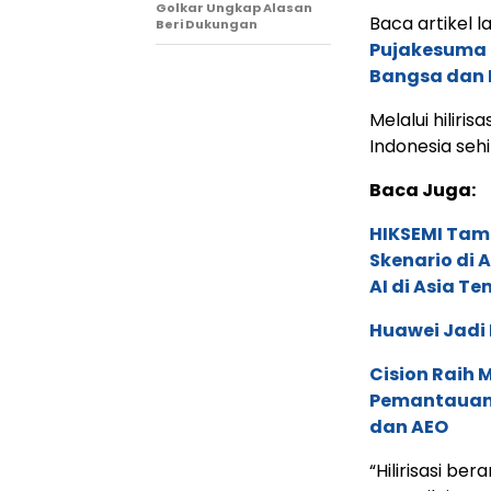
Golkar Ungkap Alasan
Baca artikel la
Beri Dukungan
Pujakesuma 
Bangsa dan
Melalui hiliri
Indonesia seh
Baca Juga:
HIKSEMI Tam
Skenario di
AI di Asia T
Huawei Jadi
Cision Raih
Pemantauan d
dan AEO
“Hilirisasi be