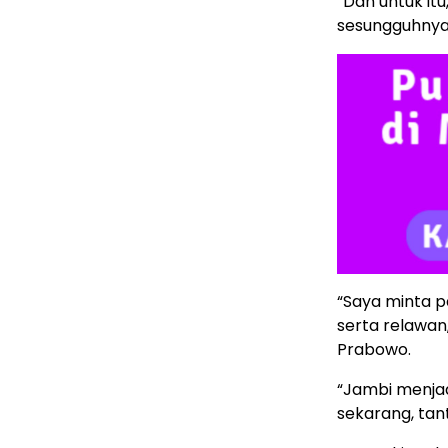
“Dan untuk it
sesungguhnya
“Saya minta pa
serta relawa
Prabowo.
“Jambi menjad
sekarang, tant