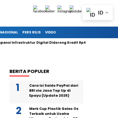
ID
RNASIONAL
PERS RILIS
VIDEO
 Infrastruktur Digital Didorong Kredit Rp400 Miliar TOWR dari ICB
BERITA POPULER
Cara Isi Saldo PayPal dari
BRI via Jasa Top Up di
Epayu (Update 2025)
Merk Cup Plastik Gelas Oz
Terbaik untuk Usaha