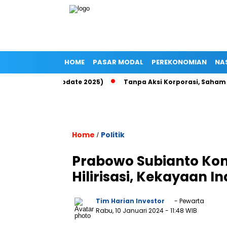
HOME
PASAR MODAL
PEREKONOMIAN
NA
p di Epayu (Update 2025)
Tanpa Aksi Korporasi, Saham ROCK T
Home
Politik
/
Prabowo Subianto Kom
Hilirisasi, Kekayaan I
Tim Harian Investor
- Pewarta
Rabu, 10 Januari 2024
- 11:48 WIB