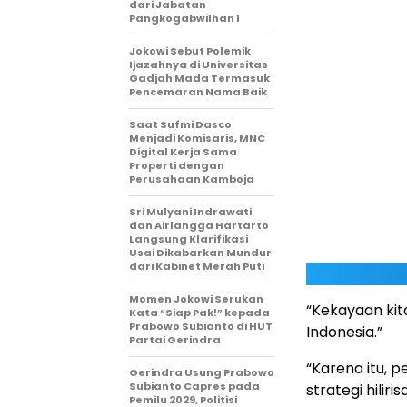
dari Jabatan
Pangkogabwilhan I
Jokowi Sebut Polemik
Ijazahnya di Universitas
Gadjah Mada Termasuk
Pencemaran Nama Baik
Saat Sufmi Dasco
Menjadi Komisaris, MNC
Digital Kerja Sama
Properti dengan
Perusahaan Kamboja
Sri Mulyani Indrawati
dan Airlangga Hartarto
Langsung Klarifikasi
Usai Dikabarkan Mundur
dari Kabinet Merah Puti
Momen Jokowi Serukan
“Kekayaan kit
Kata “Siap Pak!” kepada
Prabowo Subianto di HUT
Indonesia.”
Partai Gerindra
“Karena itu, p
Gerindra Usung Prabowo
Subianto Capres pada
strategi hiliri
Pemilu 2029, Politisi