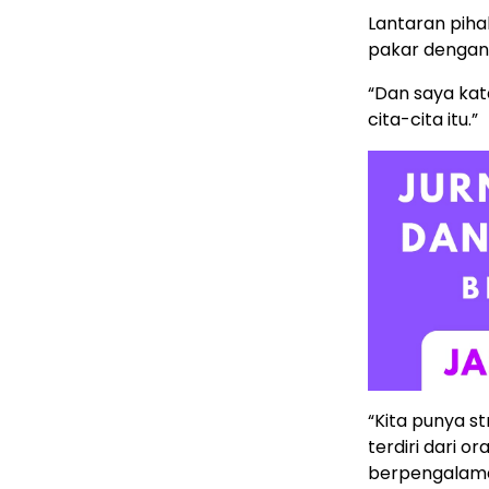
Lantaran piha
pakar denga
“Dan saya kat
cita-cita itu.”
“Kita punya s
terdiri dari o
berpengalaman