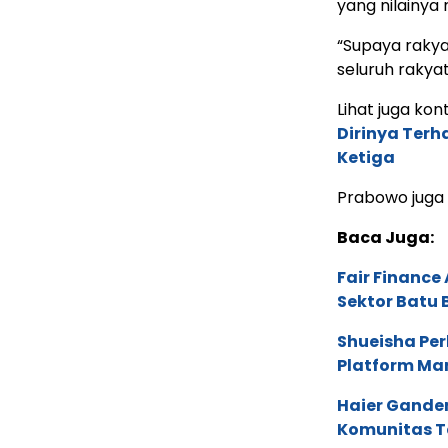
yang nilainya 
“Supaya rakya
seluruh rakyat 
Lihat juga kont
Dirinya Terh
Ketiga
Prabowo juga o
Baca Juga:
Fair Financ
Sektor Batu 
Shueisha Pe
Platform Ma
Haier Ganden
Komunitas T