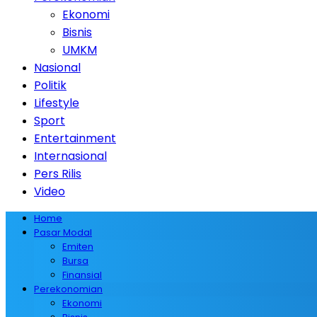
Ekonomi
Bisnis
UMKM
Nasional
Politik
Lifestyle
Sport
Entertainment
Internasional
Pers Rilis
Video
Home
Pasar Modal
Emiten
Bursa
Finansial
Perekonomian
Ekonomi