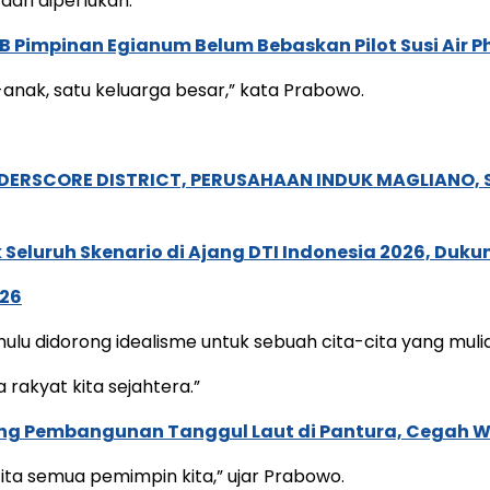
 dan diperlukan.”
 Pimpinan Egianum Belum Bebaskan Pilot Susi Air Ph
anak, satu keluarga besar,” kata Prabowo.
NDERSCORE DISTRICT, PERUSAHAAN INDUK MAGLIANO
Seluruh Skenario di Ajang DTI Indonesia 2026, Duk
026
lu didorong idealisme untuk sebuah cita-cita yang mulia
 rakyat kita sejahtera.”
ng Pembangunan Tanggul Laut di Pantura, Cegah W
cita semua pemimpin kita,” ujar Prabowo.