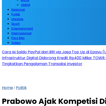
Bisnis
UMKM
Nasional
Politik
Lifestyle
Sport
Entertainment
Internasional
Pers Rilis
Video
Cara Isi Saldo PayPal dari BRI via Jasa Top Up di Epayu 
Infrastruktur Digital Didorong Kredit Rp400 Miliar TOWR 
Tingkatkan Pengalaman Transaksi Investor
Home
Politik
/
Prabowo Ajak Kompetisi D