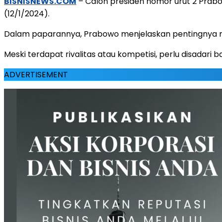
BISNISNEWS.COM
– Calon presiden nomor urut 2 Prabo
(12/1/2024).
Dalam paparannya, Prabowo menjelaskan pentingnya ra
Meski terdapat rivalitas atau kompetisi, perlu disadari
ADVERTISEMENT