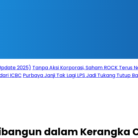
(Update 2025)
Tanpa Aksi Korporasi, Saham ROCK Terus Na
dari ICBC
Purbaya Janji Tak Lagi LPS Jadi Tukang Tutup 
ibangun dalam Kerangka C