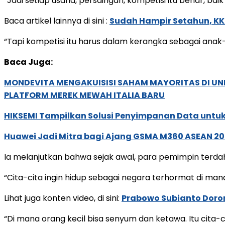
“Jadi setiap usaha, persaingan, kompetisi itu benar, baik
Baca artikel lainnya di sini :
Sudah Hampir Setahun, KKB
“Tapi kompetisi itu harus dalam kerangka sebagai anak-
Baca Juga:
MONDEVITA MENGAKUISISI SAHAM MAYORITAS DI U
PLATFORM MEREK MEWAH ITALIA BARU
HIKSEMI Tampilkan Solusi Penyimpanan Data untuk 
Huawei Jadi Mitra bagi Ajang GSMA M360 ASEAN 2
Ia melanjutkan bahwa sejak awal, para pemimpin terdahu
“Cita-cita ingin hidup sebagai negara terhormat di mana
Lihat juga konten video, di sini:
Prabowo Subianto Doro
“Di mana orang kecil bisa senyum dan ketawa. Itu cita-