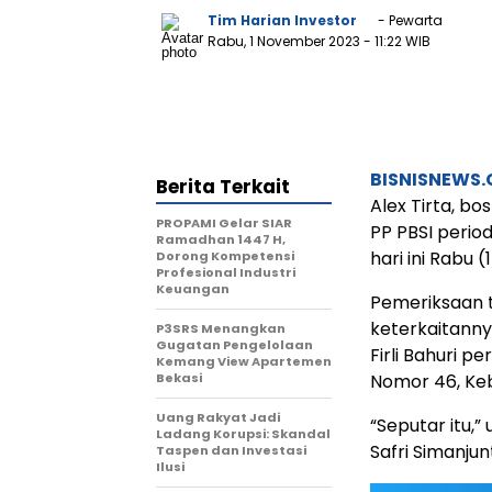
Tim Harian Investor
- Pewarta
Rabu, 1 November 2023
- 11:22 WIB
BISNISNEWS
Berita Terkait
Alex Tirta, bo
PROPAMI Gelar SIAR
PP PBSI perio
Ramadhan 1447 H,
hari ini Rabu 
Dorong Kompetensi
Profesional Industri
Keuangan
Pemeriksaan t
keterkaitann
P3SRS Menangkan
Gugatan Pengelolaan
Firli Bahuri 
Kemang View Apartemen
Bekasi
Nomor 46, Keb
Uang Rakyat Jadi
“Seputar itu,
Ladang Korupsi: Skandal
Safri Simanjun
Taspen dan Investasi
Ilusi