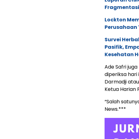
Fragmentasi
Lockton Mem
Perusahaan 
Survei Herba
Pasifik, Em
Kesehatan Ho
Ade Safri jug
diperiksa har
Darmadji atau 
Ketua Harian 
“Salah satunya
News.***