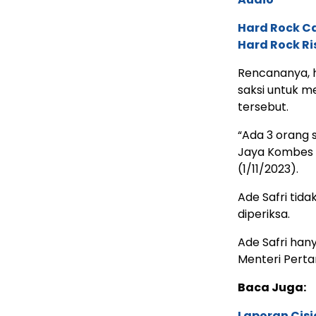
Hard Rock C
Hard Rock Ri
Rencananya, h
saksi untuk m
tersebut.
“Ada 3 orang s
Jaya Kombes P
(1/11/2023).
Ade Safri tid
diperiksa.
Ade Safri ha
Menteri Pertan
Baca Juga:
Laporan Cis