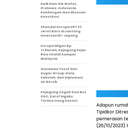
Kwik Kian Gie Wafat,
Prabowo: Indonesia
Kehilangan Ikon Ekonomi
Konstitusi
Skandal Korupsi PPT ET:
Jerat Baru di Jantung
Investasi RI–Jepang
Korupsi Migas Rp
Triliunan, Kejagung Kejar
Riza Chalid Sampai
Malaysia
Gunawan Yusuf dan
Sugar Group: Gula,
Sekolah, dan Diplomasi
Air Bersih
Kejagung Cegah Dua Bos
SGC, Zarof Ngaku
Terima Uang Kasasi
Adapun rumah 
Tipidkor Ditr
pemerasan ter
(26/10/2023) l