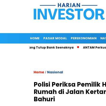
HOME
PASAR MODAL
PEREKONOMIAN
NA
i LPS Jadi Tukang Tutup Bank Seenaknya
ANTAM Perkuat Lay
Home
Nasional
/
Polisi Periksa Pemilik
Rumah di Jalan Kertan
Bahuri