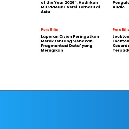
of the Year 2026”, Hadirkan
Pengal
MitradeGPT Versi Terbaru di
Audio
Asia
Pers Rilis
Pers Rili
Laporan Cision Peringatkan
Lockto
Merek tentang ‘Jebakan
Lockton
Fragmentasi Data’ yang
Kecerd
Merugikan
Terpadu