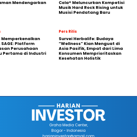
aman Mendengarkan
Cola® Meluncurkan Kompetisi
Musik Hard Rock Rising untuk
Musisi Pendatang Baru
s
Pers Rilis
n Memperkenalkan
Survei Herbalife: Budaya
 SAGE: Platform
“Wellness” Kian Menguat di
asan Perusahaan
Asia Pasifik, Empat dari Lima
 Pertama di Industri
Konsumen Memprioritaskan
Kesehatan Holistik
Graha Media Center,
Bogor - Indonesia
harianinvestor@gmail.com