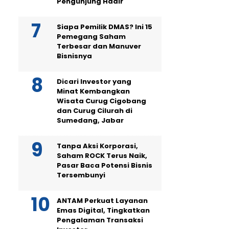
Pengunjung Hadir
Siapa Pemilik DMAS? Ini 15
Pemegang Saham
Terbesar dan Manuver
Bisnisnya
Dicari Investor yang
Minat Kembangkan
Wisata Curug Cigobang
dan Curug Cilurah di
Sumedang, Jabar
Tanpa Aksi Korporasi,
Saham ROCK Terus Naik,
Pasar Baca Potensi Bisnis
Tersembunyi
ANTAM Perkuat Layanan
Emas Digital, Tingkatkan
Pengalaman Transaksi