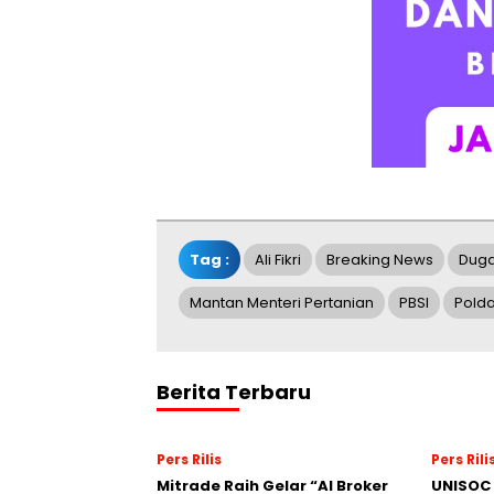
Tag :
Ali Fikri
Breaking News
Dug
Mantan Menteri Pertanian
PBSI
Polda
Berita Terbaru
Pers Rilis
Pers Rili
Mitrade Raih Gelar “AI Broker
UNISOC 