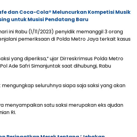
afe dan Coca-Cola® Meluncurkan Kompetisi Musik
sing untuk Musisi Pendatang Baru
ari ini Rabu (1/11/2023) penyidik memanggil 3 orang
enjalani pemeriksaan di Polda Metro Jaya terkait kasus
aksi yang diperiksa,” ujar Dirreskrimsus Polda Metro
ol Ade Safri Simanjuntak saat dihubungi, Rabu
ak mengungkap seluruhnya siapa saja saksi yang akan
nya menyampaikan satu saksi merupakan eks ajudan
ian RI.
ion Peringatkan Merek tentang ‘Jebakan