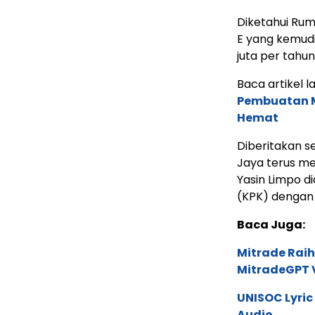
Diketahui Ruma
E yang kemudi
juta per tahu
Baca artikel la
Pembuatan M
Hemat
Diberitakan s
Jaya terus m
Yasin Limpo d
(KPK) dengan
Baca Juga:
Mitrade Raih
MitradeGPT V
UNISOC Lyri
Audio