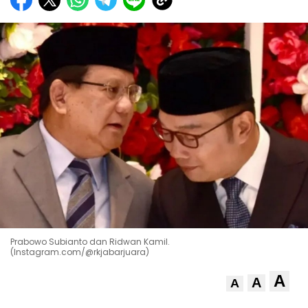
Prabowo Subianto dan Ridwan Kamil.
(Instagram.com/@rkjabarjuara)
A
A
A