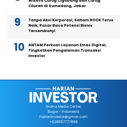
Wisata Curug Cigobang dan Curug
Cilurah di Sumedang, Jabar
Tanpa Aksi Korporasi, Saham ROCK Terus
Naik, Pasar Baca Potensi Bisnis
Tersembunyi
ANTAM Perkuat Layanan Emas Digital,
Tingkatkan Pengalaman Transaksi
Investor
Graha Media Center,
Bogor - Indonesia
harianinvestor@gmail.com
+628557777888