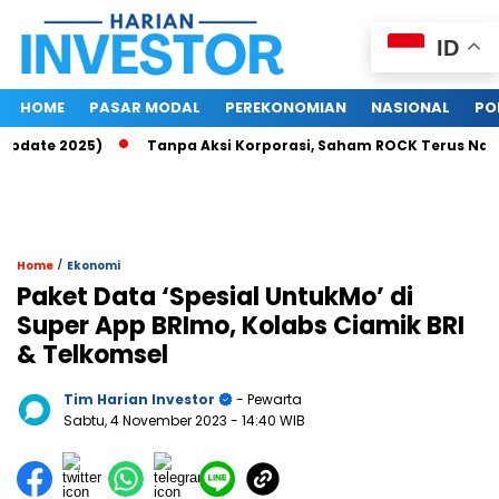
ID
HOME
PASAR MODAL
PEREKONOMIAN
NASIONAL
PO
date 2025)
Tanpa Aksi Korporasi, Saham ROCK Terus Naik, Pa
/
Home
Ekonomi
Paket Data ‘Spesial UntukMo’ di
Super App BRImo, Kolabs Ciamik BRI
& Telkomsel
Tim Harian Investor
- Pewarta
Sabtu, 4 November 2023
- 14:40 WIB