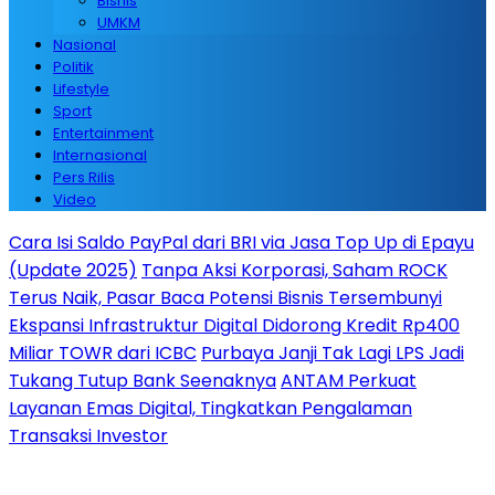
Bisnis
UMKM
Nasional
Politik
Lifestyle
Sport
Entertainment
Internasional
Pers Rilis
Video
Cara Isi Saldo PayPal dari BRI via Jasa Top Up di Epayu
(Update 2025)
Tanpa Aksi Korporasi, Saham ROCK
Terus Naik, Pasar Baca Potensi Bisnis Tersembunyi
Ekspansi Infrastruktur Digital Didorong Kredit Rp400
Miliar TOWR dari ICBC
Purbaya Janji Tak Lagi LPS Jadi
Tukang Tutup Bank Seenaknya
ANTAM Perkuat
Layanan Emas Digital, Tingkatkan Pengalaman
Transaksi Investor