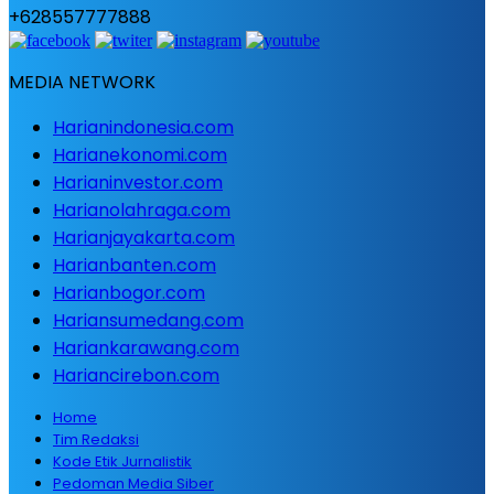
+628557777888
MEDIA NETWORK
Harianindonesia.com
Harianekonomi.com
Harianinvestor.com
Harianolahraga.com
Harianjayakarta.com
Harianbanten.com
Harianbogor.com
Hariansumedang.com
Hariankarawang.com
Hariancirebon.com
Home
Tim Redaksi
Kode Etik Jurnalistik
Pedoman Media Siber