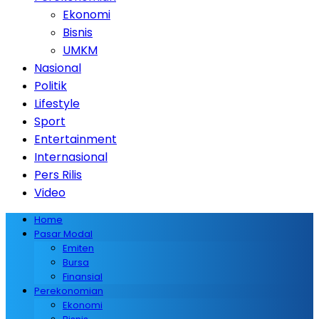
Ekonomi
Bisnis
UMKM
Nasional
Politik
Lifestyle
Sport
Entertainment
Internasional
Pers Rilis
Video
Home
Pasar Modal
Emiten
Bursa
Finansial
Perekonomian
Ekonomi