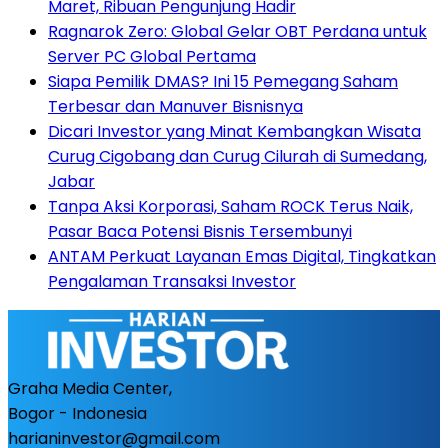
Maret, Ribuan Pengunjung Hadir
Ragnarok Zero: Global Gelar OBT Perdana untuk
Server PC Global Pertama
Siapa Pemilik DMAS? Ini 15 Pemegang Saham
Terbesar dan Manuver Bisnisnya
Dicari Investor yang Minat Kembangkan Wisata
Curug Cigobang dan Curug Cilurah di Sumedang,
Jabar
Tanpa Aksi Korporasi, Saham ROCK Terus Naik,
Pasar Baca Potensi Bisnis Tersembunyi
ANTAM Perkuat Layanan Emas Digital, Tingkatkan
Pengalaman Transaksi Investor
Graha Media Center,
Bogor - Indonesia
harianinvestor@gmail.com