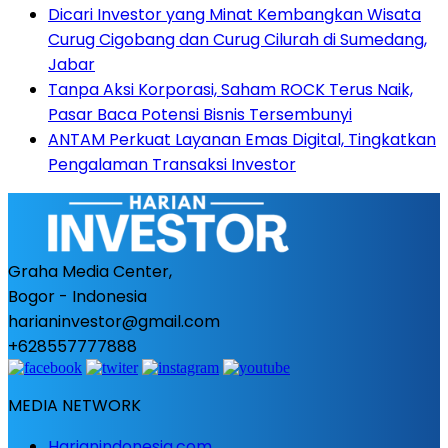
Dicari Investor yang Minat Kembangkan Wisata
Curug Cigobang dan Curug Cilurah di Sumedang,
Jabar
Tanpa Aksi Korporasi, Saham ROCK Terus Naik,
Pasar Baca Potensi Bisnis Tersembunyi
ANTAM Perkuat Layanan Emas Digital, Tingkatkan
Pengalaman Transaksi Investor
Graha Media Center,
Bogor - Indonesia
harianinvestor@gmail.com
+628557777888
MEDIA NETWORK
Harianindonesia.com