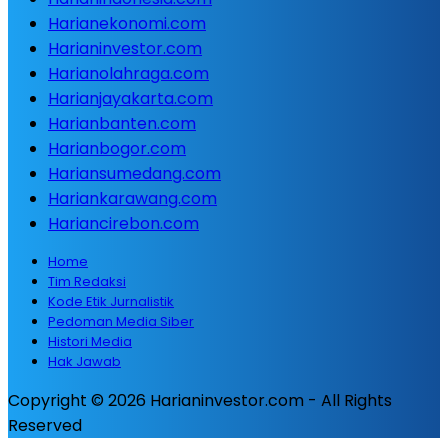
Harianekonomi.com
Harianinvestor.com
Harianolahraga.com
Harianjayakarta.com
Harianbanten.com
Harianbogor.com
Hariansumedang.com
Hariankarawang.com
Hariancirebon.com
Home
Tim Redaksi
Kode Etik Jurnalistik
Pedoman Media Siber
Histori Media
Hak Jawab
Copyright © 2026 Harianinvestor.com - All Rights
Reserved