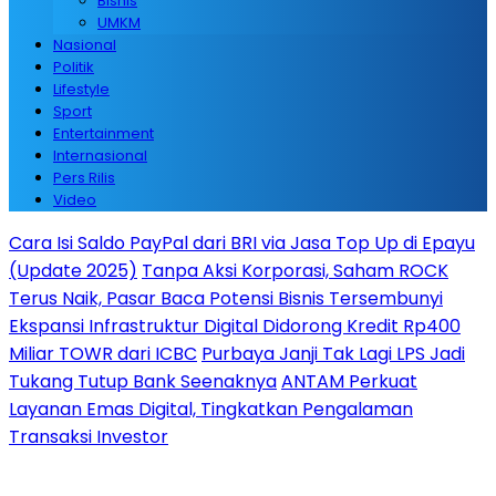
Bisnis
UMKM
Nasional
Politik
Lifestyle
Sport
Entertainment
Internasional
Pers Rilis
Video
Cara Isi Saldo PayPal dari BRI via Jasa Top Up di Epayu
(Update 2025)
Tanpa Aksi Korporasi, Saham ROCK
Terus Naik, Pasar Baca Potensi Bisnis Tersembunyi
Ekspansi Infrastruktur Digital Didorong Kredit Rp400
Miliar TOWR dari ICBC
Purbaya Janji Tak Lagi LPS Jadi
Tukang Tutup Bank Seenaknya
ANTAM Perkuat
Layanan Emas Digital, Tingkatkan Pengalaman
Transaksi Investor