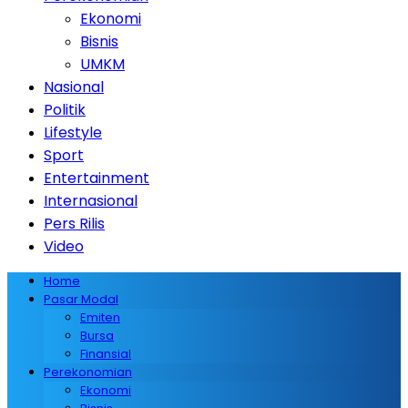
Ekonomi
Bisnis
UMKM
Nasional
Politik
Lifestyle
Sport
Entertainment
Internasional
Pers Rilis
Video
Home
Pasar Modal
Emiten
Bursa
Finansial
Perekonomian
Ekonomi