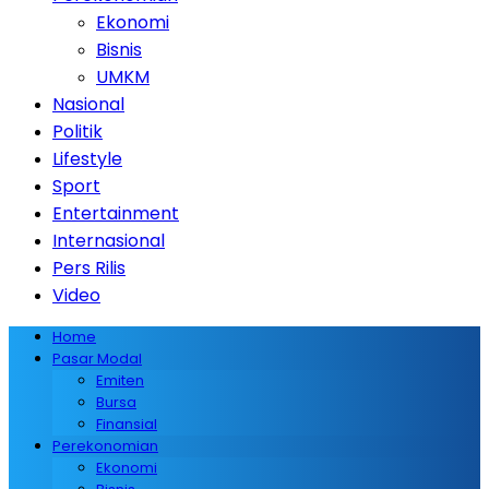
Ekonomi
Bisnis
UMKM
Nasional
Politik
Lifestyle
Sport
Entertainment
Internasional
Pers Rilis
Video
Home
Pasar Modal
Emiten
Bursa
Finansial
Perekonomian
Ekonomi