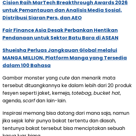
Cision Raih MarTech Breakthrough Awards 2026
untuk Pemantauan dan Analisis Media Sosial,
Distribusi Siaran Pers, dan AEO
Fair Finance Asia Desak Perbankan Hentikan
Pendanaan untuk Sektor Batu Bara di ASEAN
Shueisha Perluas Jangkauan Global melalui
MANGA MILLION, Platform Manga yang Tersedia
dalam 100 Bahasa
Gambar monster yang
cute
dan menarik mata
tersebut dituangkannya ke dalam lebih dari 20 produk
fesyen seperti jaket, kemeja,
totebag
,
bucket hat
,
agenda,
scarf
dan lain-lain.
Inspirasi memang bisa datang dari mana saja, namun
jika sejak lahir punya bakat tertentu dan diasah,
tentunya bakat tersebut bisa menciptakan sebuah
karya luar biasa.