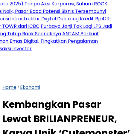
25)
Tanpa Aksi Korporasi, Saham ROCK
 Pasar Baca Potensi Bisnis Tersembunyi
frastruktur Digital Didorong Kredit Rp400
 dari ICBC
Purbaya Janji Tak Lagi LPS Jadi
up Bank Seenaknya
ANTAM Perkuat
as Digital, Tingkatkan Pengalaman
nvestor
Home
Ekonomi
/
Kembangkan Pasar
Lewat BRILIANPRENEUR,
Karya Unik ‘Cutemonster’