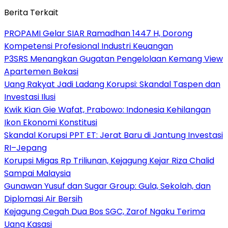
Berita Terkait
PROPAMI Gelar SIAR Ramadhan 1447 H, Dorong
Kompetensi Profesional Industri Keuangan
P3SRS Menangkan Gugatan Pengelolaan Kemang View
Apartemen Bekasi
Uang Rakyat Jadi Ladang Korupsi: Skandal Taspen dan
Investasi Ilusi
Kwik Kian Gie Wafat, Prabowo: Indonesia Kehilangan
Ikon Ekonomi Konstitusi
Skandal Korupsi PPT ET: Jerat Baru di Jantung Investasi
RI–Jepang
Korupsi Migas Rp Triliunan, Kejagung Kejar Riza Chalid
Sampai Malaysia
Gunawan Yusuf dan Sugar Group: Gula, Sekolah, dan
Diplomasi Air Bersih
Kejagung Cegah Dua Bos SGC, Zarof Ngaku Terima
Uang Kasasi