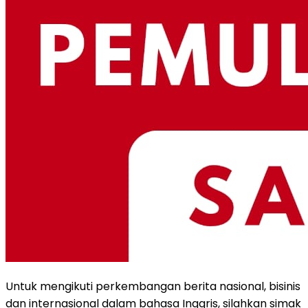
Untuk mengikuti perkembangan berita nasional, bisinis
dan internasional dalam bahasa Inggris, silahkan simak