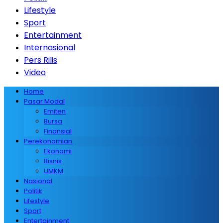
Lifestyle
Sport
Entertainment
Internasional
Pers Rilis
Video
Home
Pasar Modal
Emiten
Bursa
Finansial
Perekonomian
Ekonomi
Bisnis
UMKM
Nasional
Politik
Lifestyle
Sport
Entertainment