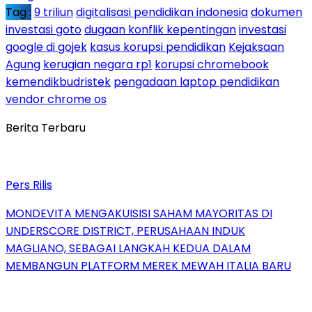
Tag :
9 triliun
digitalisasi pendidikan indonesia
dokumen
investasi goto
dugaan konflik kepentingan
investasi
google di gojek
kasus korupsi pendidikan
Kejaksaan
Agung
kerugian negara rp1
korupsi chromebook
kemendikbudristek
pengadaan laptop pendidikan
vendor chrome os
Berita Terbaru
Pers Rilis
MONDEVITA MENGAKUISISI SAHAM MAYORITAS DI
UNDERSCORE DISTRICT, PERUSAHAAN INDUK
MAGLIANO, SEBAGAI LANGKAH KEDUA DALAM
MEMBANGUN PLATFORM MEREK MEWAH ITALIA BARU