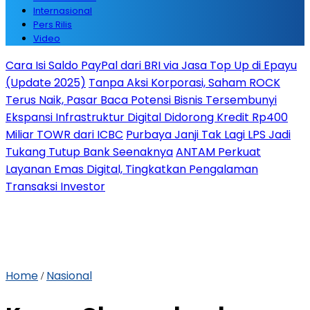
Internasional
Pers Rilis
Video
Cara Isi Saldo PayPal dari BRI via Jasa Top Up di Epayu
(Update 2025)
Tanpa Aksi Korporasi, Saham ROCK
Terus Naik, Pasar Baca Potensi Bisnis Tersembunyi
Ekspansi Infrastruktur Digital Didorong Kredit Rp400
Miliar TOWR dari ICBC
Purbaya Janji Tak Lagi LPS Jadi
Tukang Tutup Bank Seenaknya
ANTAM Perkuat
Layanan Emas Digital, Tingkatkan Pengalaman
Transaksi Investor
Home
Nasional
/