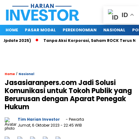
ID
HOME
PASAR MODAL
PEREKONOMIAN
NASIONAL
PO
Update 2025)
Tanpa Aksi Korporasi, Saham ROCK Terus Naik, 
/
Home
Nasional
Jasasiaranpers.com Jadi Solusi
Komunikasi untuk Tokoh Publik yang
Berurusan dengan Aparat Penegak
Hukum
Tim Harian Investor
- Pewarta
Jumat, 6 Oktober 2023
- 22:45 WIB