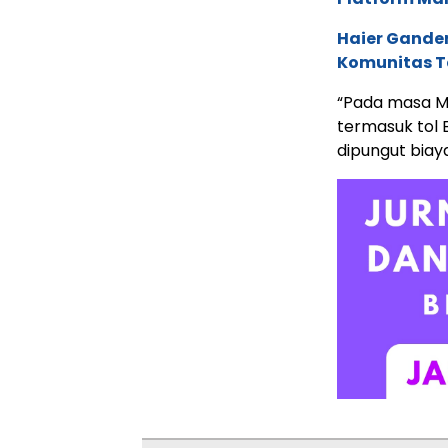
Haier Ganden
Komunitas T
“Pada masa Mu
termasuk tol
dipungut biaya