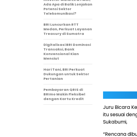
Ada Apa di Balik Lonjakan
Potensi Sektor
Telekomunikasi?
BRI Luncurkan RTT
Medan, Perkuat Layanan
Treasury di Sumatra
Digitalisasi BRI Dominasi
Transaksi, Bank
Konvensional Kian
Menciut
Hari Tani, BRI Perkuat
Dukungan untuk Sektor
Pertanian
Pembayaran QRIS di
BRImo Makin Fleksibel
dengan Kartu Kredit
Juru Bicara K
itu sesuai den
Sukabumi,
“Rencana dibu