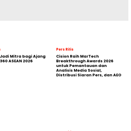
s
Pers Rilis
Jadi Mitra bagi Ajang
Cision Raih MarTech
360 ASEAN 2026
Breakthrough Awards 2026
untuk Pemantauan dan
Analisis Media Sosial,
Distribusi Siaran Pers, dan AEO