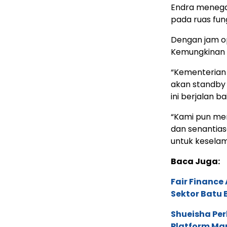
Endra menega
pada ruas fung
Dengan jam op
Kemungkinan a
“Kementerian 
akan standby 
ini berjalan bai
“Kami pun men
dan senantias
untuk keselam
Baca Juga:
Fair Financ
Sektor Batu 
Shueisha Pe
Platform Ma