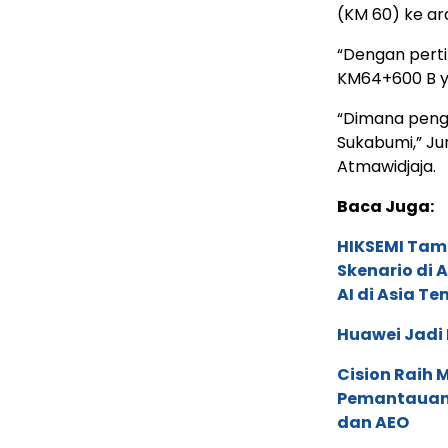
(KM 60) ke ar
“Dengan pert
KM64+600 B ya
“Dimana penga
Sukabumi,” Ju
Atmawidjaja.
Baca Juga:
HIKSEMI Tam
Skenario di
AI di Asia T
Huawei Jadi
Cision Raih
Pemantauan d
dan AEO