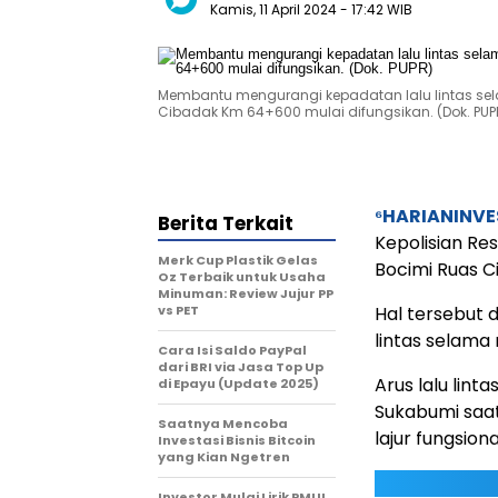
Kamis, 11 April 2024
- 17:42 WIB
Membantu mengurangi kepadatan lalu lintas se
Cibadak Km 64+600 mulai difungsikan. (Dok. PUP
⁶HARIANINV
Berita Terkait
Kepolisian Re
Merk Cup Plastik Gelas
Bocimi Ruas C
Oz Terbaik untuk Usaha
Minuman: Review Jujur PP
vs PET
Hal tersebut
lintas selama
Cara Isi Saldo PayPal
dari BRI via Jasa Top Up
Arus lalu lin
di Epayu (Update 2025)
Sukabumi saat
Saatnya Mencoba
lajur fungsion
Investasi Bisnis Bitcoin
yang Kian Ngetren
Investor Mulai Lirik PMUI,