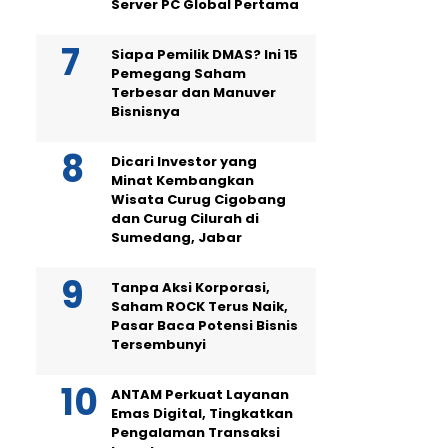
Server PC Global Pertama
Siapa Pemilik DMAS? Ini 15
Pemegang Saham
Terbesar dan Manuver
Bisnisnya
Dicari Investor yang
Minat Kembangkan
Wisata Curug Cigobang
dan Curug Cilurah di
Sumedang, Jabar
Tanpa Aksi Korporasi,
Saham ROCK Terus Naik,
Pasar Baca Potensi Bisnis
Tersembunyi
ANTAM Perkuat Layanan
Emas Digital, Tingkatkan
Pengalaman Transaksi