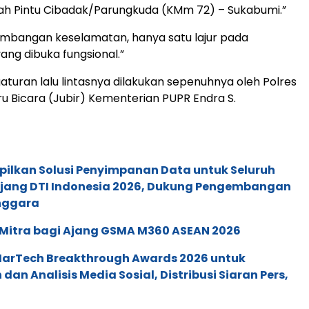
ah Pintu Cibadak/Parungkuda (KMm 72) – Sukabumi.”
imbangan keselamatan, hanya satu lajur pada
ng dibuka fungsional.”
turan lalu lintasnya dilakukan sepenuhnya oleh Polres
ru Bicara (Jubir) Kementerian PUPR Endra S.
pilkan Solusi Penyimpanan Data untuk Seluruh
 Ajang DTI Indonesia 2026, Dukung Pengembangan
enggara
 Mitra bagi Ajang GSMA M360 ASEAN 2026
 MarTech Breakthrough Awards 2026 untuk
an Analisis Media Sosial, Distribusi Siaran Pers,