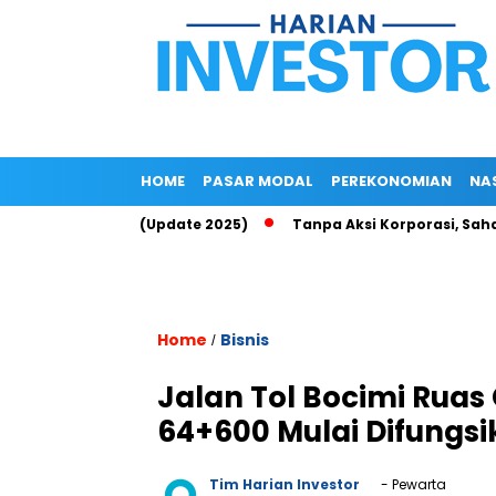
HOME
PASAR MODAL
PEREKONOMIAN
NA
p Up di Epayu (Update 2025)
Tanpa Aksi Korporasi, Saham ROC
Home
Bisnis
/
Jalan Tol Bocimi Rua
64+600 Mulai Difungs
Tim Harian Investor
- Pewarta