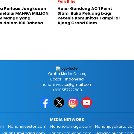
s
Pers Rilis
a Perluas Jangkauan
Haier Gandeng AO 1 Point
melalui MANGA MILLION,
Slam, Buka Peluang bagi
rm Manga yang
Petenis Komunitas Tampil di
a dalam 100 Bahasa
Ajang Grand Slam
Graha Media Center,
Bogor - Indonesia
harianinvestor@gmail.com
+628557777888
MEDIA NETWORK
om
Harianinvestor.com
Harianolahraga.com
Harianjayakarta.c
Hariansumedang.com
Hariankarawang.com
Hariancirebon.com