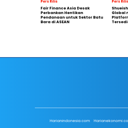
Pers Rilis
Pers Rili
Fair Finance Asia Desak
Shueish
Perbankan Hentikan
Global 
Pendanaan untuk Sektor Batu
Platfo
Bara di ASEAN
Tersedi
Harianindonesia.com
Harianekonomi.c