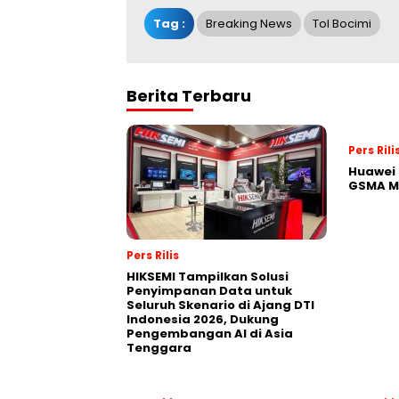
Tag :
Breaking News
Tol Bocimi
Berita Terbaru
Pers Rili
Huawei 
GSMA M
Pers Rilis
HIKSEMI Tampilkan Solusi
Penyimpanan Data untuk
Seluruh Skenario di Ajang DTI
Indonesia 2026, Dukung
Pengembangan AI di Asia
Tenggara