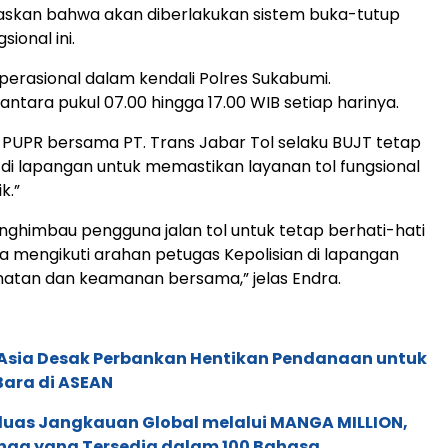
skan bahwa akan diberlakukan sistem buka-tutup
sional ini.
erasional dalam kendali Polres Sukabumi.
ntara pukul 07.00 hingga 17.00 WIB setiap harinya.
PUPR bersama PT. Trans Jabar Tol selaku BUJT tetap
di lapangan untuk memastikan layanan tol fungsional
k.”
ghimbau pengguna jalan tol untuk tetap berhati-hati
a mengikuti arahan petugas Kepolisian di lapangan
atan dan keamanan bersama,” jelas Endra.
e Asia Desak Perbankan Hentikan Pendanaan untuk
Bara di ASEAN
rluas Jangkauan Global melalui MANGA MILLION,
nga yang Tersedia dalam 100 Bahasa