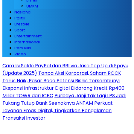
Bisnis
UMKM
Nasional
Politik
Lifestyle
Sport
Entertainment
Internasional
Pers Rilis
Video
Cara Isi Saldo PayPal dari BRI via Jasa Top Up di Epayu
(Update 2025)
Tanpa Aksi Korporasi, Saham ROCK
Terus Naik, Pasar Baca Potensi Bisnis Tersembunyi
Ekspansi Infrastruktur Digital Didorong Kredit Rp400
Miliar TOWR dari ICBC
Purbaya Janji Tak Lagi LPS Jadi
Tukang Tutup Bank Seenaknya
ANTAM Perkuat
Layanan Emas Digital, Tingkatkan Pengalaman
Transaksi Investor