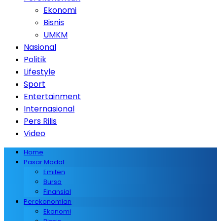
Ekonomi
Bisnis
UMKM
Nasional
Politik
Lifestyle
Sport
Entertainment
Internasional
Pers Rilis
Video
Home
Pasar Modal
Emiten
Bursa
Finansial
Perekonomian
Ekonomi