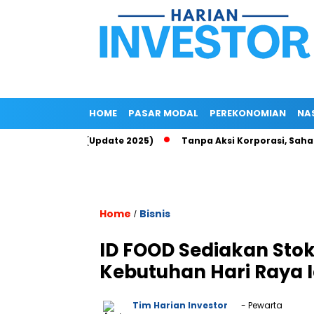
HOME
PASAR MODAL
PEREKONOMIAN
NA
 Up di Epayu (Update 2025)
Tanpa Aksi Korporasi, Saham ROCK
Home
Bisnis
/
ID FOOD Sediakan Stok
Kebutuhan Hari Raya 
Tim Harian Investor
- Pewarta