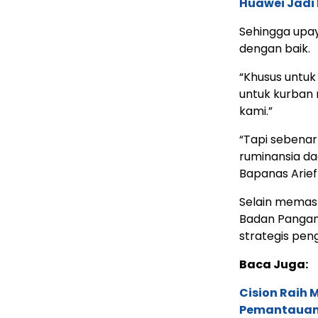
Huawei Jadi
Sehingga upaya
dengan baik.
“Khusus untu
untuk kurban 
kami.”
“Tapi sebena
ruminansia da
Bapanas Arief
Selain memas
Badan Pangan
strategis pe
Baca Juga:
Cision Raih
Pemantauan d