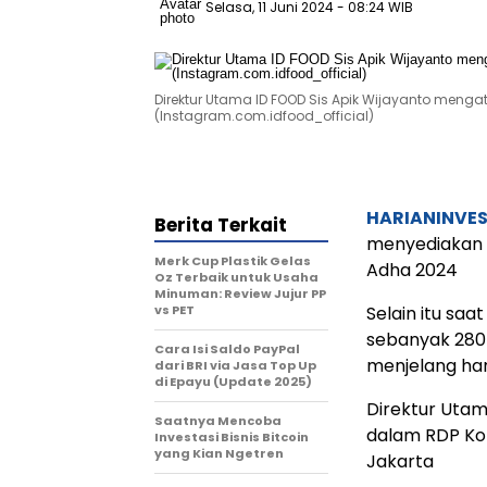
Selasa, 11 Juni 2024
- 08:24 WIB
Direktur Utama ID FOOD Sis Apik Wijayanto mengat
(Instagram.com.idfood_official)
HARIANINVE
Berita Terkait
menyediakan s
Merk Cup Plastik Gelas
Adha 2024
Oz Terbaik untuk Usaha
Minuman: Review Jujur PP
vs PET
Selain itu saa
sebanyak 280
Cara Isi Saldo PayPal
menjelang har
dari BRI via Jasa Top Up
di Epayu (Update 2025)
Direktur Utam
Saatnya Mencoba
dalam RDP Kom
Investasi Bisnis Bitcoin
yang Kian Ngetren
Jakarta