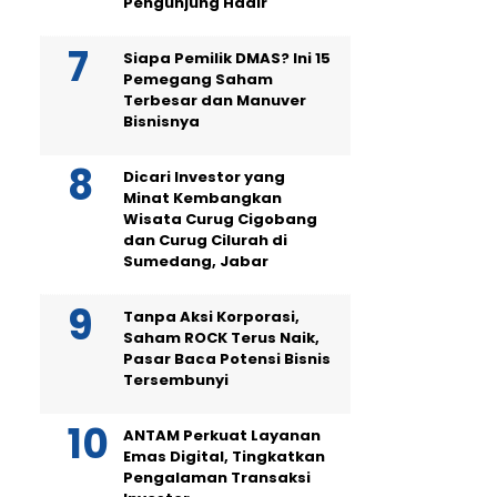
Pengunjung Hadir
Siapa Pemilik DMAS? Ini 15
Pemegang Saham
Terbesar dan Manuver
Bisnisnya
Dicari Investor yang
Minat Kembangkan
Wisata Curug Cigobang
dan Curug Cilurah di
Sumedang, Jabar
Tanpa Aksi Korporasi,
Saham ROCK Terus Naik,
Pasar Baca Potensi Bisnis
Tersembunyi
ANTAM Perkuat Layanan
Emas Digital, Tingkatkan
Pengalaman Transaksi