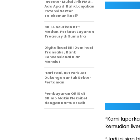
Investor Mulai Lirik PMUI,
Ada Apa di Balik Lonjakan
Potensi Sektor
Telekomunikasi?
BRI Luncurkan RTT
Medan, Perkuat Layanan
Treasury di Sumatra
Digitalisasi BRI Dominasi
Transaksi, Bank
Konvensional Kian
Menciut
Hari Tani, BRI Perkuat
Dukungan untuk Sektor
Pertanian
Pembayaran QRIS di
BRImo Makin Fleksibel
dengan Kartu Kredit
“Kami laporkan
kemudian lives
“Jadi ini siap