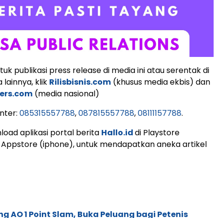
k publikasi press release di media ini atau serentak di
lainnya, klik
Rilisbisnis.com
(khusus media ekbis) dan
ers.com
(media nasional)
nter:
085315557788
,
087815557788
,
08111157788
.
load aplikasi portal berita
Hallo.id
di Playstore
 Appstore (iphone), untuk mendapatkan aneka artikel
g AO 1 Point Slam, Buka Peluang bagi Petenis