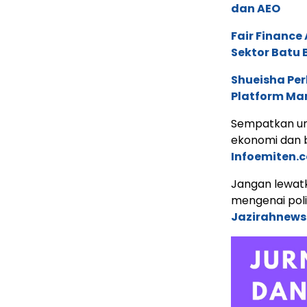
dan AEO
Fair Financ
Sektor Batu 
Shueisha Pe
Platform Ma
Sempatkan un
ekonomi dan b
Infoemiten.
Jangan lewatk
mengenai poli
Jazirahnew