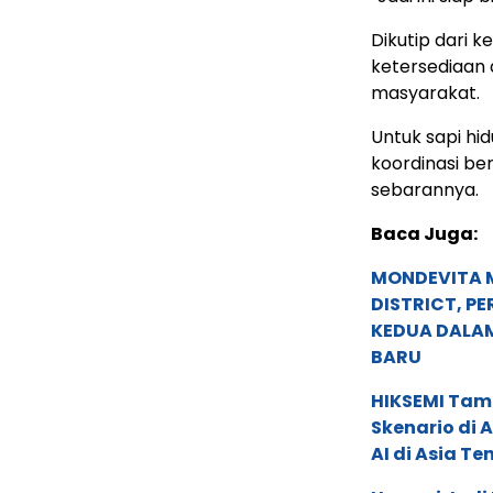
Dikutip dari 
ketersediaan 
masyarakat.
Untuk sapi hi
koordinasi be
sebarannya.
Baca Juga:
MONDEVITA 
DISTRICT, P
KEDUA DALA
BARU
HIKSEMI Tam
Skenario di
AI di Asia T