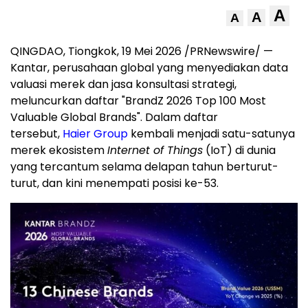
A
A
A
QINGDAO, Tiongkok
,
19 Mei 2026
/PRNewswire/ —
Kantar, perusahaan global yang menyediakan data
valuasi merek dan jasa konsultasi strategi,
meluncurkan daftar "BrandZ 2026 Top 100 Most
Valuable Global Brands". Dalam daftar
tersebut,
Haier Group
kembali menjadi satu-satunya
merek ekosistem
Internet of Things
(IoT) di dunia
yang tercantum selama delapan tahun berturut-
turut, dan kini menempati posisi ke-53.