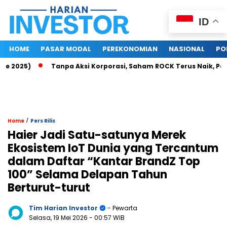
ID
HOME
PASAR MODAL
PEREKONOMIAN
NASIONAL
PO
5)
Tanpa Aksi Korporasi, Saham ROCK Terus Naik, Pasar Bac
/
Home
Pers Rilis
Haier Jadi Satu-satunya Merek
Ekosistem IoT Dunia yang Tercantum
dalam Daftar “Kantar BrandZ Top
100” Selama Delapan Tahun
Berturut-turut
Tim Harian Investor
- Pewarta
Selasa, 19 Mei 2026
- 00:57 WIB