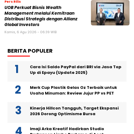
Pers Rilis
UOB Perkuat Bisnis Wealth
Management melalui Kemitraan
Distribusi Strategis dengan Allianz
Global Investors
Kamis, 6 Agu 2026 - 06:39 WIB
BERITA POPULER
Cara Isi Saldo PayPal dari BRI via Jasa Top
Up di Epayu (Update 2025)
Merk Cup Plastik Gelas Oz Terbaik untuk
Usaha Minuman: Review Jujur PP vs PET
Kinerja Hillcon Tangguh, Target Ekspansi
2026 Dorong Optimisme Bursa
Imaji Arka Kreatif Hadirkan Studio