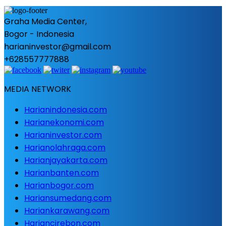
Graha Media Center,
Bogor - Indonesia
harianinvestor@gmail.com
+628557777888
MEDIA NETWORK
Harianindonesia.com
Harianekonomi.com
Harianinvestor.com
Harianolahraga.com
Harianjayakarta.com
Harianbanten.com
Harianbogor.com
Hariansumedang.com
Hariankarawang.com
Hariancirebon.com