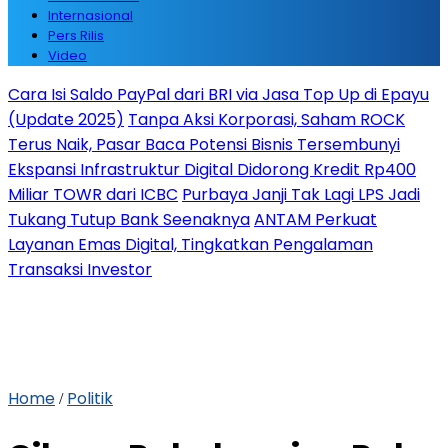
Internasional
Pers Rilis
Video
Cara Isi Saldo PayPal dari BRI via Jasa Top Up di Epayu
(Update 2025)
Tanpa Aksi Korporasi, Saham ROCK
Terus Naik, Pasar Baca Potensi Bisnis Tersembunyi
Ekspansi Infrastruktur Digital Didorong Kredit Rp400
Miliar TOWR dari ICBC
Purbaya Janji Tak Lagi LPS Jadi
Tukang Tutup Bank Seenaknya
ANTAM Perkuat
Layanan Emas Digital, Tingkatkan Pengalaman
Transaksi Investor
Home
Politik
/