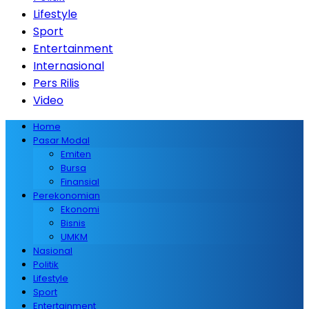
Lifestyle
Sport
Entertainment
Internasional
Pers Rilis
Video
Home
Pasar Modal
Emiten
Bursa
Finansial
Perekonomian
Ekonomi
Bisnis
UMKM
Nasional
Politik
Lifestyle
Sport
Entertainment