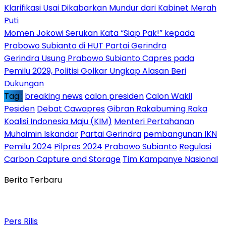
Klarifikasi Usai Dikabarkan Mundur dari Kabinet Merah
Puti
Momen Jokowi Serukan Kata “Siap Pak!” kepada
Prabowo Subianto di HUT Partai Gerindra
Gerindra Usung Prabowo Subianto Capres pada
Pemilu 2029, Politisi Golkar Ungkap Alasan Beri
Dukungan
Tag :
breaking news
calon presiden
Calon Wakil
Pesiden
Debat Cawapres
Gibran Rakabuming Raka
Koalisi Indonesia Maju (KIM)
Menteri Pertahanan
Muhaimin Iskandar
Partai Gerindra
pembangunan IKN
Pemilu 2024
Pilpres 2024
Prabowo Subianto
Regulasi
Carbon Capture and Storage
Tim Kampanye Nasional
Berita Terbaru
Pers Rilis