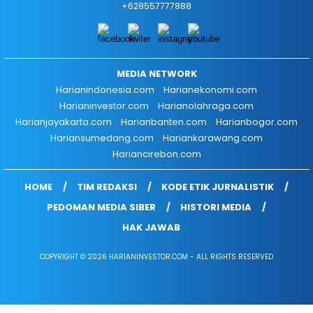
+628557777888
MEDIA NETWORK
Harianindonesia.com
Harianekonomi.com
Harianinvestor.com
Harianolahraga.com
Harianjayakarta.com
Harianbanten.com
Harianbogor.com
Hariansumedang.com
Hariankarawang.com
Hariancirebon.com
HOME
TIM REDAKSI
KODE ETIK JURNALISTIK
PEDOMAN MEDIA SIBER
HISTORI MEDIA
HAK JAWAB
COPYRIGHT © 2026 HARIANINVESTOR.COM - ALL RIGHTS RESERVED