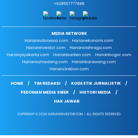
+628557777888
MEDIA NETWORK
Harianindonesia.com
Harianekonomi.com
Harianinvestor.com
Harianolahraga.com
Harianjayakarta.com
Harianbanten.com
Harianbogor.com
Hariansumedang.com
Hariankarawang.com
Hariancirebon.com
HOME
TIM REDAKSI
KODE ETIK JURNALISTIK
PEDOMAN MEDIA SIBER
HISTORI MEDIA
HAK JAWAB
COPYRIGHT © 2026 HARIANINVESTOR.COM - ALL RIGHTS RESERVED