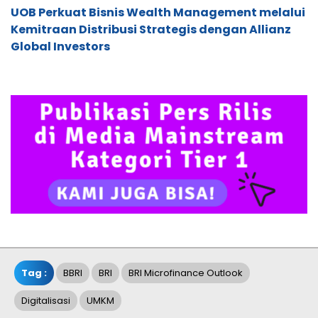
UOB Perkuat Bisnis Wealth Management melalui
Kemitraan Distribusi Strategis dengan Allianz
Global Investors
Tag :
BBRI
BRI
BRI Microfinance Outlook
Digitalisasi
UMKM