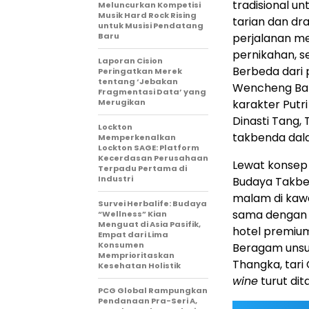
tradisional u
Meluncurkan Kompetisi
Musik Hard Rock Rising
tarian dan dr
untuk Musisi Pendatang
Baru
perjalanan mel
pernikahan, s
Laporan Cision
Berbeda dari 
Peringatkan Merek
tentang ‘Jebakan
Wencheng Ban
Fragmentasi Data’ yang
Merugikan
karakter Putr
Dinasti Tang,
Lockton
takbenda dal
Memperkenalkan
Lockton SAGE: Platform
Kecerdasan Perusahaan
Lewat konsep 
Terpadu Pertama di
Industri
Budaya Takben
malam di kawa
Survei Herbalife: Budaya
sama dengan 
“Wellness” Kian
Menguat di Asia Pasifik,
hotel premium
Empat dari Lima
Konsumen
Beragam unsur
Memprioritaskan
Thangka, tar
Kesehatan Holistik
wine
turut dit
PCG Global Rampungkan
Pendanaan Pra-Seri A,