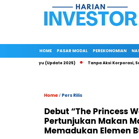
HOME
PASAR MODAL
PEREKONOMIAN
NA
Top Up di Epayu (Update 2025)
Tanpa Aksi Korporasi, Saham R
Home
Pers Rilis
/
Debut “The Princess 
Pertunjukan Makan M
Memadukan Elemen Bu