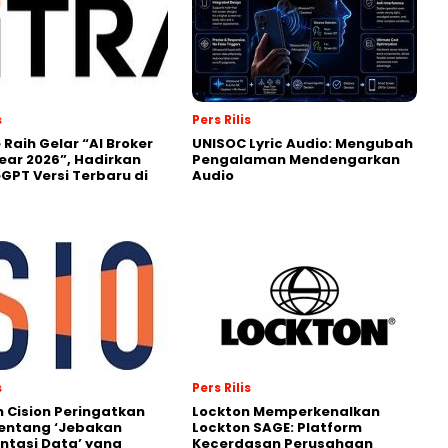
s
Pers Rilis
 Raih Gelar “AI Broker
UNISOC Lyric Audio: Mengubah
Year 2026”, Hadirkan
Pengalaman Mendengarkan
GPT Versi Terbaru di
Audio
s
Pers Rilis
 Cision Peringatkan
Lockton Memperkenalkan
entang ‘Jebakan
Lockton SAGE: Platform
tasi Data’ yang
Kecerdasan Perusahaan