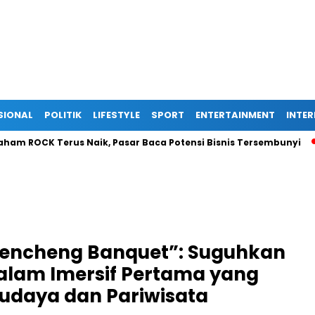
SIONAL
POLITIK
LIFESTYLE
SPORT
ENTERTAINMENT
INTE
OCK Terus Naik, Pasar Baca Potensi Bisnis Tersembunyi
Eks
Wencheng Banquet”: Suguhkan
alam Imersif Pertama yang
daya dan Pariwisata