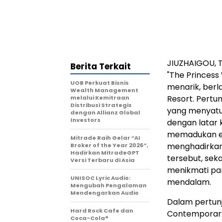
JIUZHAIGOU, T
Berita Terkait
"The Princes
UOB Perkuat Bisnis
menarik, berl
Wealth Management
Resort. Pertu
melalui Kemitraan
Distribusi Strategis
yang menyatuk
dengan Allianz Global
Investors
dengan latar 
memadukan el
Mitrade Raih Gelar “AI
menghadirkan
Broker of the Year 2026”,
Hadirkan MitradeGPT
tersebut, sek
Versi Terbaru di Asia
menikmati pa
UNISOC Lyric Audio:
mendalam.
Mengubah Pengalaman
Mendengarkan Audio
Dalam pertunj
Hard Rock Cafe dan
Contemporary
Coca-Cola®