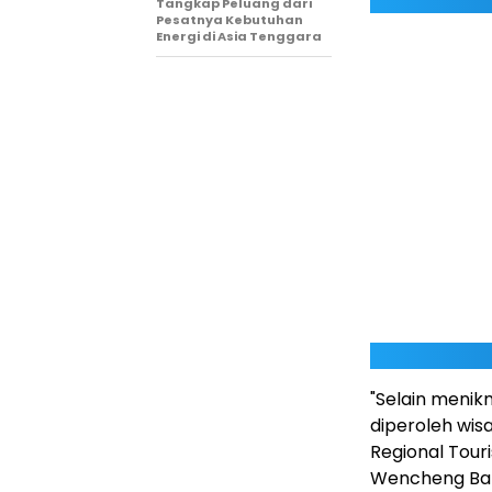
Tangkap Peluang dari
Pesatnya Kebutuhan
Energi di Asia Tenggara
"Selain menik
diperoleh wisa
Regional Tour
Wencheng Ban