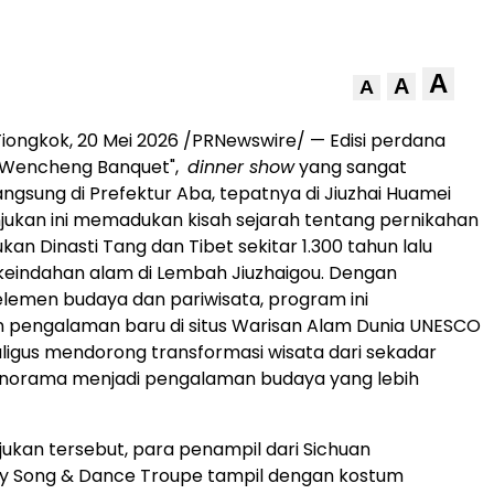
A
A
A
iongkok, 20 Mei 2026 /PRNewswire/ — Edisi perdana
s Wencheng Banquet",
dinner show
yang sangat
angsung di Prefektur Aba, tepatnya di Jiuzhai Huamei
njukan ini memadukan kisah sejarah tentang pernikahan
an Dinasti Tang dan Tibet sekitar 1.300 tahun lalu
keindahan alam di Lembah Jiuzhaigou. Dengan
emen budaya dan pariwisata, program ini
 pengalaman baru di situs Warisan Alam Dunia UNESCO
aligus mendorong transformasi wisata dari sekadar
norama menjadi pengalaman budaya yang lebih
ukan tersebut, para penampil dari Sichuan
 Song & Dance Troupe tampil dengan kostum