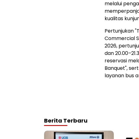
melalui peng
memperpanjan
kualitas kunju
Pertunjukan "
Commercial Str
2026, pertunjuk
dan 20.00–21
reservasi mel
Banquet", sert
layanan bus a
Berita Terbaru