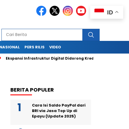
ID
RNASIONAL
PERS RILIS
VIDEO
pansi Infrastruktur Digital Didorong Kredit Rp400 Miliar TOWR da
BERITA POPULER
Cara Isi Saldo PayPal dari
BRI via Jasa Top Up di
Epayu (Update 2025)