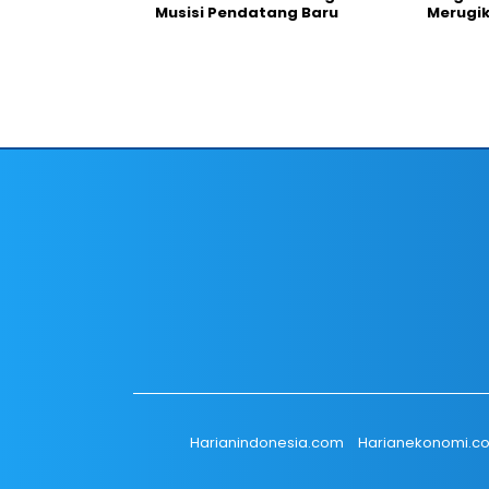
Musisi Pendatang Baru
Merugi
Harianindonesia.com
Harianekonomi.c