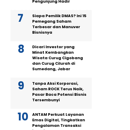
Pengunjung Hadir
Siapa Pemilik DMAS? Ini 15
Pemegang Saham
Terbesar dan Manuver
Bisnisnya
Dicari Investor yang
Minat Kembangkan
Wisata Curug Cigobang
dan Curug Cilurah di
Sumedang, Jabar
Tanpa Aksi Korporasi,
Saham ROCK Terus Naik,
Pasar Baca Potensi Bisnis
Tersembunyi
ANTAM Perkuat Layanan
Emas Digital, Tingkatkan
Pengalaman Transaksi