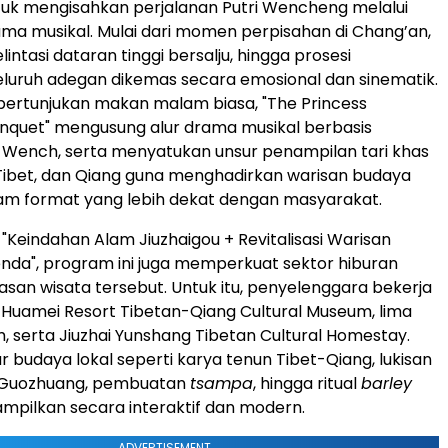
ntuk mengisahkan perjalanan Putri Wencheng melalui
ama musikal. Mulai dari momen perpisahan di Chang’an,
intasi dataran tinggi bersalju, hingga prosesi
eluruh adegan dikemas secara emosional dan sinematik.
pertunjukan makan malam biasa, "The Princess
quet" mengusung alur drama musikal berbasis
i Wench, serta menyatukan unsur penampilan tari khas
 Tibet, dan Qiang guna menghadirkan warisan budaya
am format yang lebih dekat dengan masyarakat.
"Keindahan Alam Jiuzhaigou + Revitalisasi Warisan
da", program ini juga memperkuat sektor hiburan
san wisata tersebut. Untuk itu, penyelenggara bekerja
Huamei Resort Tibetan-Qiang Cultural Museum, lima
, serta Jiuzhai Yunshang Tibetan Cultural Homestay.
 budaya lokal seperti karya tenun Tibet-Qiang, lukisan
i Guozhuang, pembuatan
tsampa
, hingga ritual
barley
ampilkan secara interaktif dan modern.
ADVERTISEMENT