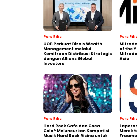
Pers Rilis
Pers Rili
UOB Perkuat Bisnis Wealth
Mitrade
Management melalui
of the 
Kemitraan Distribusi Strategis
Mitrade
dengan Allianz Global
Asia
Investors
Pers Rilis
Pers Rili
Hard Rock Cafe dan Coca-
Laporan
Cola® Meluncurkan Kompetisi
Merek t
Musik Hard Rock Rising untuk
Fragmen