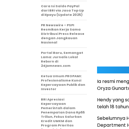
Cara Isi Saldo PayPal
dari BRI via Jasa Top Up
di Epayu (Update 2025)
PR Newswire – PSPI
Resmikan Kerja Sama
Distribusi Press Release
dengan Jangkauan
Nasional
Portal Baru, Semangat
Lama: Jurnalis Lokal
Reborn di
24jamnews.com
Ketua Umum PROPAMI:
Profesionalisme Kunci
Ia resmi meng
Kepercayaan Publik dan
Oryza Gunart
Investor
Hendy yang sa
BRI Apresiasi
Kepercayaan
telah 18 tahu
Pemerintah dalam
Penempatan Dana Rp55
Triliun, Fokus Salurkan
Sebelumnya Hen
Kredit UMKM dan
Department He
Program Prioritas