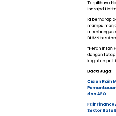
Terpilihnya H
Indrajad Hatt
Ia berharap 
mampu menjal
membangun re
BUMN terutam
“Peran insan 
dengan tetap 
kegiatan polit
Baca Juga:
Cision Raih
Pemantauan d
dan AEO
Fair Financ
Sektor Batu 