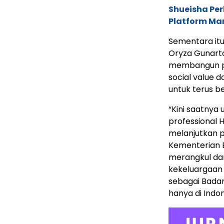
Shueisha Pe
Platform Ma
Sementara it
Oryza Gunarto
membangun pe
social value 
untuk terus b
“Kini saatnya
professional
melanjutkan p
Kementerian B
merangkul da
kekeluargaan
sebagai Badan
hanya di Indo