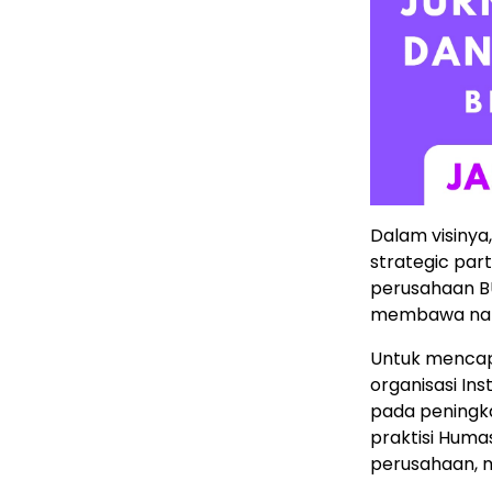
Dalam visinya
strategic pa
perusahaan BU
membawa nama
Untuk mencapa
organisasi Ins
pada peningka
praktisi Huma
perusahaan, 