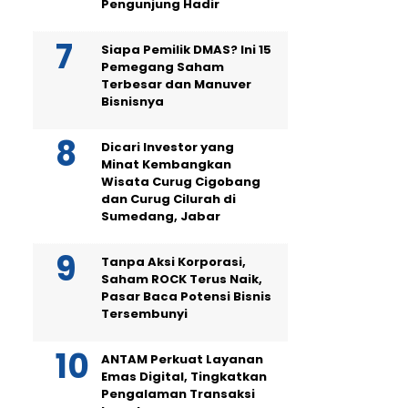
Pengunjung Hadir
Siapa Pemilik DMAS? Ini 15
Pemegang Saham
Terbesar dan Manuver
Bisnisnya
Dicari Investor yang
Minat Kembangkan
Wisata Curug Cigobang
dan Curug Cilurah di
Sumedang, Jabar
Tanpa Aksi Korporasi,
Saham ROCK Terus Naik,
Pasar Baca Potensi Bisnis
Tersembunyi
ANTAM Perkuat Layanan
Emas Digital, Tingkatkan
Pengalaman Transaksi