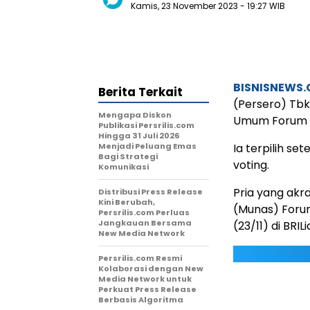
Kamis, 23 November 2023
- 19:27 WIB
BISNISNEWS
Berita Terkait
(Persero) Tbk
Mengapa Diskon
Umum Forum H
Publikasi Persrilis.com
Hingga 31 Juli 2026
Menjadi Peluang Emas
Ia terpilih s
Bagi Strategi
voting.
Komunikasi
Pria yang akr
Distribusi Press Release
Kini Berubah,
(Munas) Foru
Persrilis.com Perluas
Jangkauan Bersama
(23/11) di BRI
New Media Network
Persrilis.com Resmi
Kolaborasi dengan New
Media Network untuk
Perkuat Press Release
Berbasis Algoritma