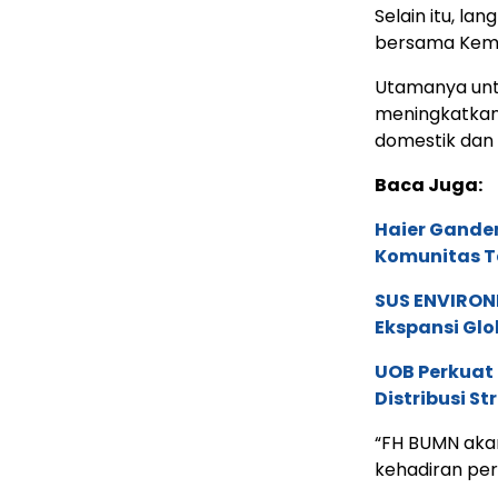
Selain itu, l
bersama Keme
Utamanya unt
meningkatkan
domestik dan 
Baca Juga:
Haier Ganden
Komunitas T
SUS ENVIRONM
Ekspansi Glo
UOB Perkuat
Distribusi St
“FH BUMN aka
kehadiran pe