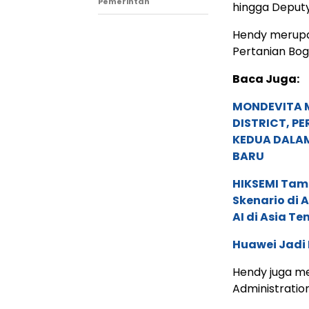
Pemerintah
hingga Deputy
Hendy merupak
Pertanian Bog
Baca Juga:
MONDEVITA 
DISTRICT, P
KEDUA DALA
BARU
HIKSEMI Tam
Skenario di
AI di Asia T
Huawei Jadi
Hendy juga m
Administratio