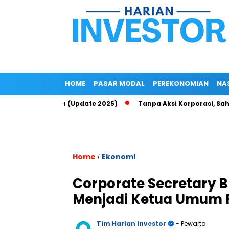
HOME
PASAR MODAL
PEREKONOMIAN
NA
p Up di Epayu (Update 2025)
Tanpa Aksi Korporasi, Saham ROC
Home
Ekonomi
/
Corporate Secretary B
Menjadi Ketua Umum
Tim Harian Investor
- Pewarta