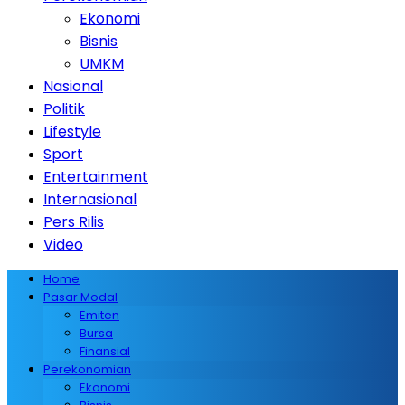
Ekonomi
Bisnis
UMKM
Nasional
Politik
Lifestyle
Sport
Entertainment
Internasional
Pers Rilis
Video
Home
Pasar Modal
Emiten
Bursa
Finansial
Perekonomian
Ekonomi