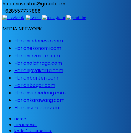
harianinvestor@gmail.com
+628557777888
MEDIA NETWORK
Harianindonesia.com
Harianekonomi.com
Harianinvestor.com
Harianolahraga.com
Harianjayakarta.com
Harianbanten.com
Harianbogor.com
Hariansumedang.com
Hariankarawang.com
Hariancirebon.com
Home
Tim Redaksi
Kode Etik Jurnalistik