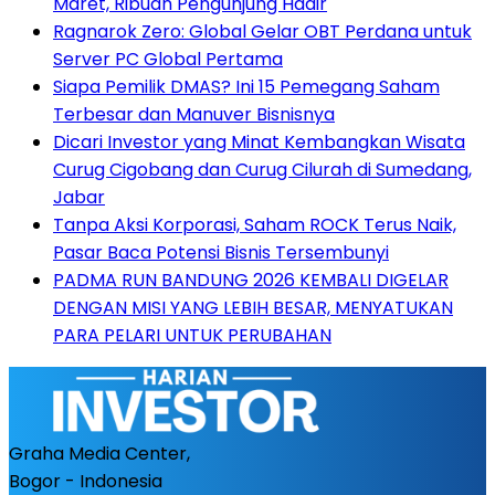
Maret, Ribuan Pengunjung Hadir
Ragnarok Zero: Global Gelar OBT Perdana untuk
Server PC Global Pertama
Siapa Pemilik DMAS? Ini 15 Pemegang Saham
Terbesar dan Manuver Bisnisnya
Dicari Investor yang Minat Kembangkan Wisata
Curug Cigobang dan Curug Cilurah di Sumedang,
Jabar
Tanpa Aksi Korporasi, Saham ROCK Terus Naik,
Pasar Baca Potensi Bisnis Tersembunyi
PADMA RUN BANDUNG 2026 KEMBALI DIGELAR
DENGAN MISI YANG LEBIH BESAR, MENYATUKAN
PARA PELARI UNTUK PERUBAHAN
Graha Media Center,
Bogor - Indonesia