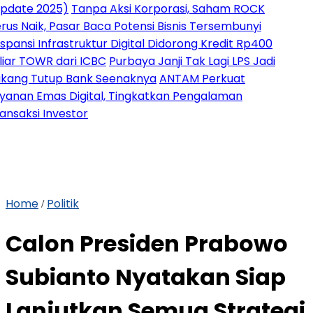
2025)
Tanpa Aksi Korporasi, Saham ROCK
k, Pasar Baca Potensi Bisnis Tersembunyi
Infrastruktur Digital Didorong Kredit Rp400
OWR dari ICBC
Purbaya Janji Tak Lagi LPS Jadi
utup Bank Seenaknya
ANTAM Perkuat
Emas Digital, Tingkatkan Pengalaman
 Investor
Home
Politik
/
Calon Presiden Prabowo
Subianto Nyatakan Siap
Lanjutkan Semua Strategi