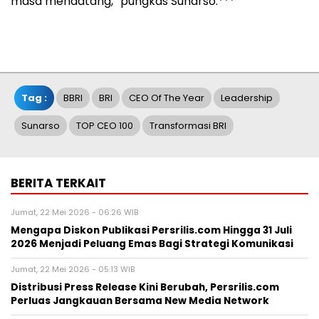
masa mendatang,” pungkas Sunarso.***
Tag :
BBRI
BRI
CEO Of The Year
Leadership
Sunarso
TOP CEO 100
Transformasi BRI
BERITA TERKAIT
Jumat, 22 Mei 2026 - 06:26 WIB
Mengapa Diskon Publikasi Persrilis.com Hingga 31 Juli
2026 Menjadi Peluang Emas Bagi Strategi Komunikasi
Jumat, 22 Mei 2026 - 05:13 WIB
Distribusi Press Release Kini Berubah, Persrilis.com
Perluas Jangkauan Bersama New Media Network