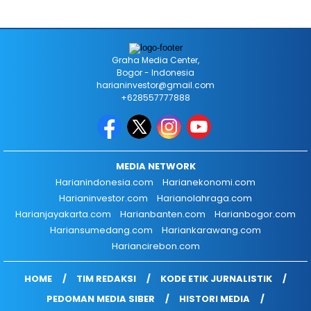
Graha Media Center,
Bogor - Indonesia
harianinvestor@gmail.com
+628557777888
MEDIA NETWORK
Harianindonesia.com
Harianekonomi.com
Harianinvestor.com
Harianolahraga.com
Harianjayakarta.com
Harianbanten.com
Harianbogor.com
Hariansumedang.com
Hariankarawang.com
Hariancirebon.com
HOME
TIM REDAKSI
KODE ETIK JURNALISTIK
PEDOMAN MEDIA SIBER
HISTORI MEDIA