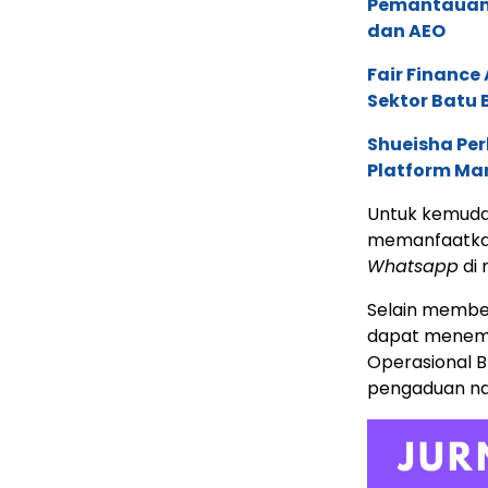
Pemantauan d
dan AEO
Fair Financ
Sektor Batu 
Shueisha Pe
Platform Ma
Untuk kemuda
memanfaatkan 
Whatsapp
di 
Selain membe
dapat menema
Operasional BR
pengaduan na