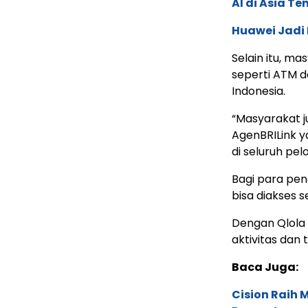
AI di Asia T
Huawei Jadi
Selain itu, m
seperti ATM d
Indonesia.
“Masyarakat 
AgenBRILink y
di seluruh pel
Bagi para pe
bisa diakses se
Dengan Qlola
aktivitas dan 
Baca Juga:
Cision Raih