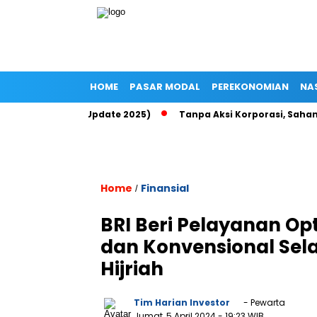
HOME
PASAR MODAL
PEREKONOMIAN
NA
Up di Epayu (Update 2025)
Tanpa Aksi Korporasi, Saham ROCK
Home
Finansial
/
BRI Beri Pelayanan Opt
dan Konvensional Selam
Hijriah
Tim Harian Investor
- Pewarta
Jumat, 5 April 2024
- 19:23 WIB