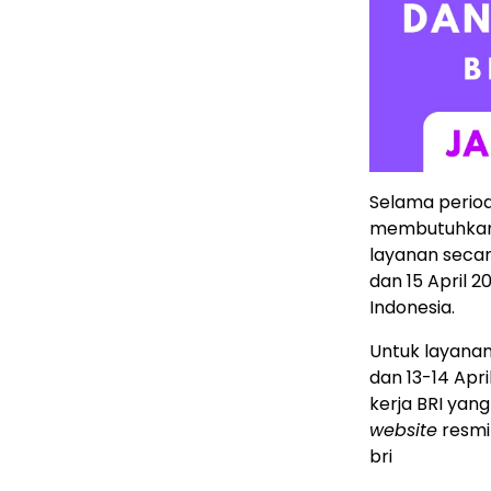
Selama periode
membutuhkan t
layanan secara
dan 15 April 2
Indonesia.
Untuk layana
dan 13-14 Apri
kerja BRI yan
website
resmi
bri