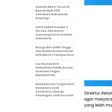
Saham BBCA Turun di
Bawah Rp8.000,
Sentimen BLBI Masih
Bayangi
IHSG Anjlok Hampir 2
Persen, Aksi Demo
Guncang Pasar Saham
Indonesia
Bunga BSI Lebih Tinggi
dari Bank Konvensional,
DPR Minta Transparansi
Isu Akuisisi BCA
Hebohkan Publik, Rosan
Roeslani Tegas
Membantah
Bank Banten Tunjuk Rina
Dewiyanti Jadi
Komisaris, Kinerja
Direktur
Retai
Keuangan Jadi Sorotan
agar masyara
yang lebih mud