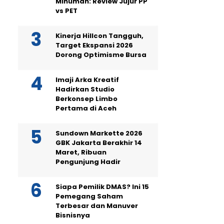
Minuman: Review Jujur PP
vs PET
Kinerja Hillcon Tangguh,
Target Ekspansi 2026
Dorong Optimisme Bursa
Imaji Arka Kreatif
Hadirkan Studio
Berkonsep Limbo
Pertama di Aceh
Sundown Markette 2026
GBK Jakarta Berakhir 14
Maret, Ribuan
Pengunjung Hadir
Siapa Pemilik DMAS? Ini 15
Pemegang Saham
Terbesar dan Manuver
Bisnisnya