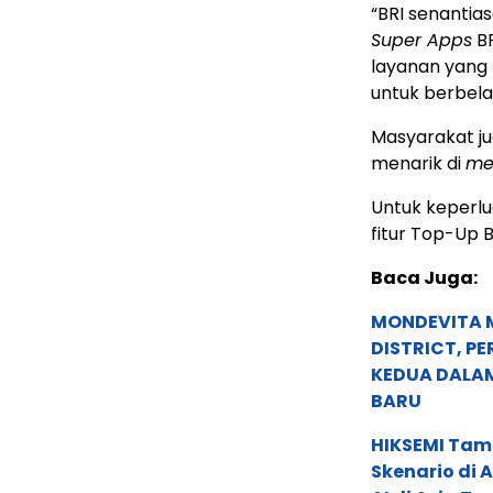
“BRI senanti
Super Apps
BR
layanan yang
untuk berbela
Masyarakat j
menarik di
me
Untuk keperlu
fitur Top-Up B
Baca Juga:
MONDEVITA 
DISTRICT, P
KEDUA DALA
BARU
HIKSEMI Tam
Skenario di