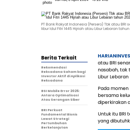
PT Bank Rakyat Indonesia (Persero) Tbk atau BRI 
libur Idul Fitri 1445 Hijriah atau Libur Lebaran tahun
HARIANINVE
Berita Terkait
atau BRI sena
Rekomendasi
nasabah, tak t
Reksadana Saham bagi
Libur Lebaran 
Investor Aktif di Aplikasi
Reksadana
Pada momen s
BSI Mobile Error 2025:
bersama kelua
Antara Optimalisasi
Atau Serangan Siber
diperkirakan 
BRI Perkuat
Untuk itu BRI
Fundamental Bisnis
Lewat Strategi
yang dibutuhk
Pertumbuhan
Berkelanjutan