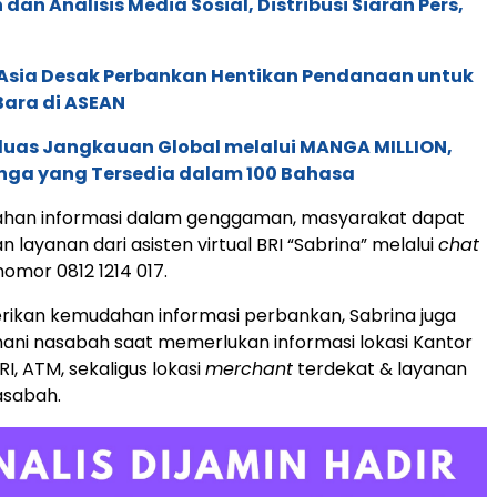
an Analisis Media Sosial, Distribusi Siaran Pers,
e Asia Desak Perbankan Hentikan Pendanaan untuk
Bara di ASEAN
rluas Jangkauan Global melalui MANGA MILLION,
nga yang Tersedia dalam 100 Bahasa
han informasi dalam genggaman, masyarakat dapat
layanan dari asisten virtual BRI “Sabrina” melalui
chat
nomor 0812 1214 017.
rikan kemudahan informasi perbankan, Sabrina juga
ni nasabah saat memerlukan informasi lokasi Kantor
I, ATM, sekaligus lokasi
merchant
terdekat & layanan
sabah.