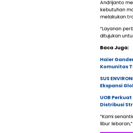
Andrijanto m
kebutuhan mas
melakukan tra
“Layanan perb
ditujukan unt
Baca Juga:
Haier Ganden
Komunitas T
SUS ENVIRONM
Ekspansi Glo
UOB Perkuat
Distribusi St
“Kami senant
libur lebaran,”