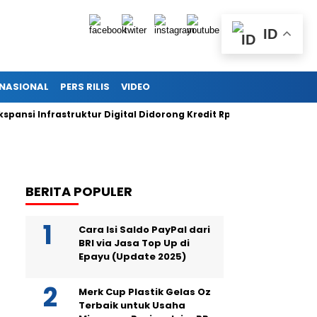
ID
RNASIONAL
PERS RILIS
VIDEO
i Infrastruktur Digital Didorong Kredit Rp400 Miliar TOWR dari I
BERITA POPULER
Cara Isi Saldo PayPal dari
BRI via Jasa Top Up di
Epayu (Update 2025)
Merk Cup Plastik Gelas Oz
Terbaik untuk Usaha