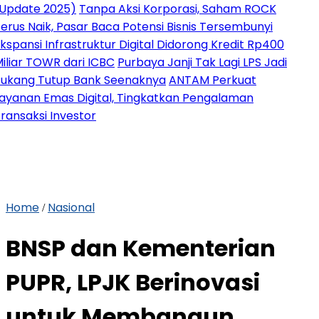
te 2025)
Tanpa Aksi Korporasi, Saham ROCK
Naik, Pasar Baca Potensi Bisnis Tersembunyi
si Infrastruktur Digital Didorong Kredit Rp400
 TOWR dari ICBC
Purbaya Janji Tak Lagi LPS Jadi
g Tutup Bank Seenaknya
ANTAM Perkuat
an Emas Digital, Tingkatkan Pengalaman
ksi Investor
Home
Nasional
/
BNSP dan Kementerian
PUPR, LPJK Berinovasi
untuk Membangun