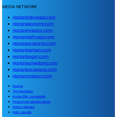
MEDIA NETWORK
Harianindonesia.com
Harianekonomi.com
Harianinvestor.com
Harianolahraga.com
Harianjayakarta.com
Harianbanten.com
Harianbogor.com
Hariansumedang.com
Hariankarawang.com
Hariancirebon.com
Home
Tim Redaksi
Kode Etik Jurnalistik
Pedoman Media Siber
Histori Media
Hak Jawab