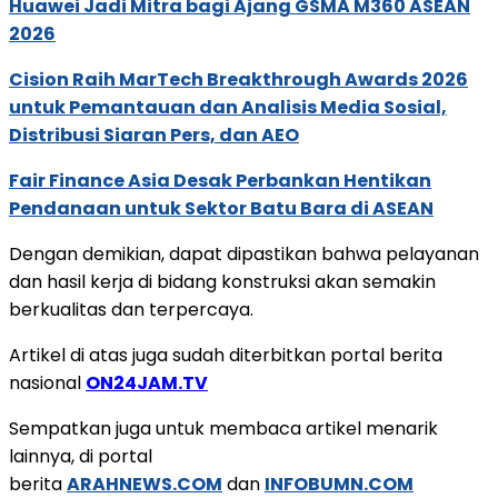
Huawei Jadi Mitra bagi Ajang GSMA M360 ASEAN
2026
Cision Raih MarTech Breakthrough Awards 2026
untuk Pemantauan dan Analisis Media Sosial,
Distribusi Siaran Pers, dan AEO
Fair Finance Asia Desak Perbankan Hentikan
Pendanaan untuk Sektor Batu Bara di ASEAN
Dengan demikian, dapat dipastikan bahwa pelayanan
dan hasil kerja di bidang konstruksi akan semakin
berkualitas dan terpercaya.
Artikel di atas juga sudah diterbitkan portal berita
nasional
ON24JAM.TV
Sempatkan juga untuk membaca artikel menarik
lainnya, di portal
berita
ARAHNEWS.COM
dan
INFOBUMN.COM