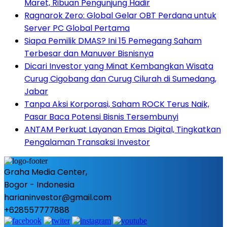
Maret, Ribuan Pengunjung Hadir
Ragnarok Zero: Global Gelar OBT Perdana untuk
Server PC Global Pertama
Siapa Pemilik DMAS? Ini 15 Pemegang Saham
Terbesar dan Manuver Bisnisnya
Dicari Investor yang Minat Kembangkan Wisata
Curug Cigobang dan Curug Cilurah di Sumedang,
Jabar
Tanpa Aksi Korporasi, Saham ROCK Terus Naik,
Pasar Baca Potensi Bisnis Tersembunyi
ANTAM Perkuat Layanan Emas Digital, Tingkatkan
Pengalaman Transaksi Investor
Graha Media Center,
Bogor - Indonesia
harianinvestor@gmail.com
+628557777888