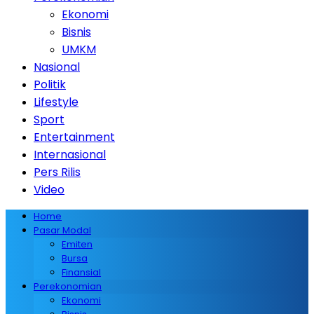
Ekonomi
Bisnis
UMKM
Nasional
Politik
Lifestyle
Sport
Entertainment
Internasional
Pers Rilis
Video
Home
Pasar Modal
Emiten
Bursa
Finansial
Perekonomian
Ekonomi