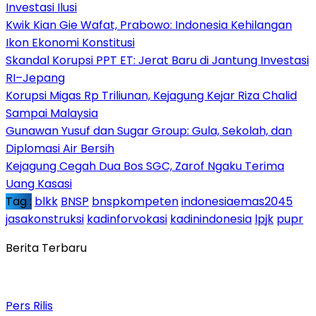
Investasi Ilusi
Kwik Kian Gie Wafat, Prabowo: Indonesia Kehilangan
Ikon Ekonomi Konstitusi
Skandal Korupsi PPT ET: Jerat Baru di Jantung Investasi
RI–Jepang
Korupsi Migas Rp Triliunan, Kejagung Kejar Riza Chalid
Sampai Malaysia
Gunawan Yusuf dan Sugar Group: Gula, Sekolah, dan
Diplomasi Air Bersih
Kejagung Cegah Dua Bos SGC, Zarof Ngaku Terima
Uang Kasasi
Tag :
blkk
BNSP
bnspkompeten
indonesiaemas2045
jasakonstruksi
kadinforvokasi
kadinindonesia
lpjk
pupr
Berita Terbaru
Pers Rilis