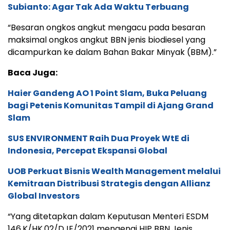
Subianto: Agar Tak Ada Waktu Terbuang
“Besaran ongkos angkut mengacu pada besaran
maksimal ongkos angkut BBN jenis biodiesel yang
dicampurkan ke dalam Bahan Bakar Minyak (BBM).”
Baca Juga:
Haier Gandeng AO 1 Point Slam, Buka Peluang
bagi Petenis Komunitas Tampil di Ajang Grand
Slam
SUS ENVIRONMENT Raih Dua Proyek WtE di
Indonesia, Percepat Ekspansi Global
UOB Perkuat Bisnis Wealth Management melalui
Kemitraan Distribusi Strategis dengan Allianz
Global Investors
“Yang ditetapkan dalam Keputusan Menteri ESDM
146.K/HK.02/DJE/2021 mengenai HIP BBN Jenis