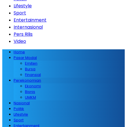
Lifestyle
Sport
Entertainment
Internasional
Pers Rilis
Video
Home
Pasar Modal
Emiten
Bursa
Finansial
Perekonomian
Ekonomi
Bisnis
UMKM
Nasional
Politik
Lifestyle
Sport
Entertainment