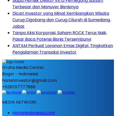
Siapa Pemilik DMAS? Ini 15 Pemegang Saham
Terbesar dan Manuver Bisnisnya
Dicari Investor yang Minat Kembangkan Wisata
Curug Cigobang dan Curug Cilurah di Sumedang,
Jabar
Tanpa Aksi Korporasi, Saham ROCK Terus Naik,
Pasar Baca Potensi Bisnis Tersembunyi
ANTAM Perkuat Layanan Emas Digital, Tingkatkan
Pengalaman Transaksi Investor
Graha Media Center,
Bogor - Indonesia
harianinvestor@gmail.com
+628557777888
MEDIA NETWORK
Harianindonesia.com