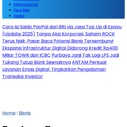
Internasional
Pers Rilis
Video
Cara Isi Saldo PayPal dari BRI via Jasa Top Up di Epayu
(Update 2025)
Tanpa Aksi Korporasi, Saham ROCK
Terus Naik, Pasar Baca Potensi Bisnis Tersembunyi
Ekspansi Infrastruktur Digital Didorong Kredit Rp400
Miliar TOWR dari ICBC
Purbaya Janji Tak Lagi LPS Jadi
Tukang Tutup Bank Seenaknya
ANTAM Perkuat
Layanan Emas Digital, Tingkatkan Pengalaman
Transaksi Investor
Home
Bisnis
/