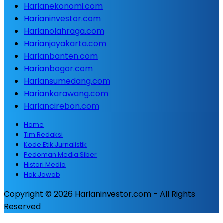
Harianekonomi.com
Harianinvestor.com
Harianolahraga.com
Harianjayakarta.com
Harianbanten.com
Harianbogor.com
Hariansumedang.com
Hariankarawang.com
Hariancirebon.com
Home
Tim Redaksi
Kode Etik Jurnalistik
Pedoman Media Siber
Histori Media
Hak Jawab
Copyright © 2026 Harianinvestor.com - All Rights
Reserved