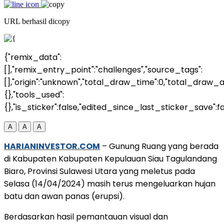
URL berhasil dicopy
{"remix_data":
[],"remix_entry_point":"challenges","source_tags":
[],"origin":"unknown","total_draw_time":0,"total_draw_a
{},"tools_used":
{},"is_sticker":false,"edited_since_last_sticker_save":fa
A
A
A
HARIANINVESTOR.COM
– Gunung Ruang yang berada
di Kabupaten Kabupaten Kepulauan Siau Tagulandang
Biaro, Provinsi Sulawesi Utara yang meletus pada
Selasa (14/04/2024) masih terus mengeluarkan hujan
batu dan awan panas (erupsi).
Berdasarkan hasil pemantauan visual dan