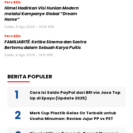
Pers Rilis
Himel Hadirkan Visi Hunian Modern
melalui Kampanye Global “Dream
Home”
Sabtu, 8 Agu 2026 - 14:26 WIB
Pers Rilis
FAMILIARITÉ: Ketika Sinema dan Sastra
Bertemu dalam Sebuah Karya Puitis
Sabtu, 8 Agu 2026 - 14:19 WIB
BERITA POPULER
Cara Isi Saldo PayPal dari BRI via Jasa Top
Up di Epayu (Update 2025)
Merk Cup Plastik Gelas Oz Terbaik untuk
Usaha Minuman: Review Jujur PP vs PET