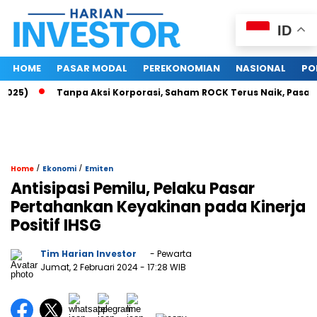
ID
HOME
PASAR MODAL
PEREKONOMIAN
NASIONAL
PO
Tanpa Aksi Korporasi, Saham ROCK Terus Naik, Pasar Baca 
/
/
Home
Ekonomi
Emiten
Antisipasi Pemilu, Pelaku Pasar
Pertahankan Keyakinan pada Kinerja
Positif IHSG
Tim Harian Investor
- Pewarta
Jumat, 2 Februari 2024
- 17:28 WIB