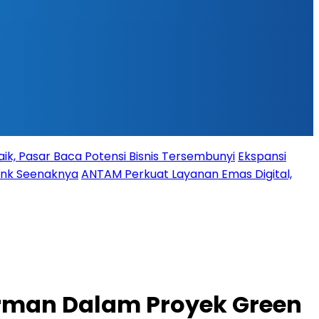
ik, Pasar Baca Potensi Bisnis Tersembunyi
Ekspansi
Bank Seenaknya
ANTAM Perkuat Layanan Emas Digital,
erman Dalam Proyek Green