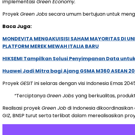
implementasi
Green Economy.
Proyek
Green Jobs
secara umum bertujuan untuk mengur
Baca Juga:
MONDEVITA MENGAKUISISI SAHAM MAYORITAS DI U
PLATFORM MEREK MEWAH ITALIA BARU
HIKSEMI Tampilkan Solusi Penyimpanan Data untuk 
Huawei Jadi Mitra bagi Ajang GSMA M360 ASEAN 2
Proyek
GESIT
ini selaras dengan visi Indonesia Emas 2
“Terciptanya
Green Jobs
yang berkualitas, produ
Realisasi proyek
Green Job
di Indonesia dikoordinasi
GIZ, BNSP turut serta terlibat dalam merealisasikan proy