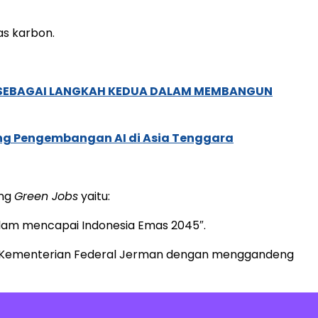
as karbon.
, SEBAGAI LANGKAH KEDUA DALAM MEMBANGUN
ung Pengembangan AI di Asia Tenggara
ung
Green Jobs
yaitu:
dalam mencapai Indonesia Emas 2045″.
an Kementerian Federal Jerman dengan menggandeng