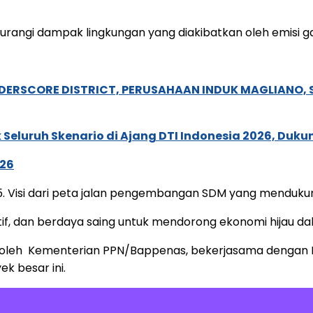
angi dampak lingkungan yang diakibatkan oleh emisi g
NDERSCORE DISTRICT, PERUSAHAAN INDUK MAGLIANO
Seluruh Skenario di Ajang DTI Indonesia 2026, Duk
026
045. Visi dari peta jalan pengembangan SDM yang menduk
ktif, dan berdaya saing untuk mendorong ekonomi hijau 
kan oleh Kementerian PPN/Bappenas, bekerjasama deng
ek besar ini.