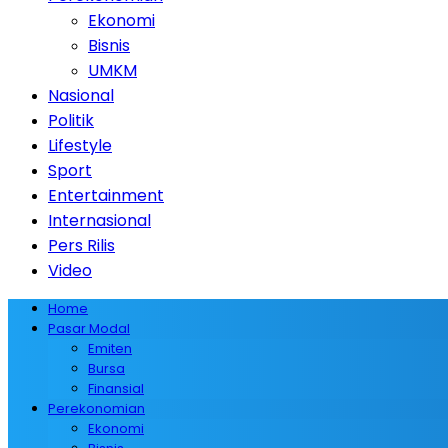
Ekonomi
Bisnis
UMKM
Nasional
Politik
Lifestyle
Sport
Entertainment
Internasional
Pers Rilis
Video
Home
Pasar Modal
Emiten
Bursa
Finansial
Perekonomian
Ekonomi