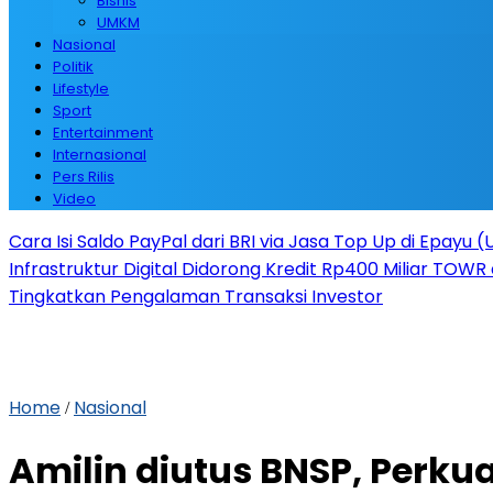
Bisnis
UMKM
Nasional
Politik
Lifestyle
Sport
Entertainment
Internasional
Pers Rilis
Video
Cara Isi Saldo PayPal dari BRI via Jasa Top Up di Epayu 
Infrastruktur Digital Didorong Kredit Rp400 Miliar TOWR 
Tingkatkan Pengalaman Transaksi Investor
Home
Nasional
/
Amilin diutus BNSP, Perk