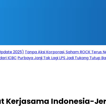
(Update 2025)
Tanpa Aksi Korporasi, Saham ROCK Terus Na
dari ICBC
Purbaya Janji Tak Lagi LPS Jadi Tukang Tutup 
uat Kerjasama Indonesia-J