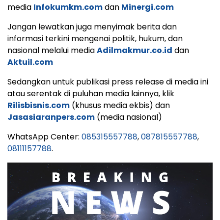
media
Infokumkm.com
dan
Minergi.com
Jangan lewatkan juga menyimak berita dan
informasi terkini mengenai politik, hukum, dan
nasional melalui media
Adilmakmur.co.id
dan
Aktuil.com
Sedangkan untuk publikasi press release di media ini
atau serentak di puluhan media lainnya, klik
Rilisbisnis.com
(khusus media ekbis) dan
Jasasiaranpers.com
(media nasional)
WhatsApp Center:
085315557788
,
087815557788
,
08111157788
.