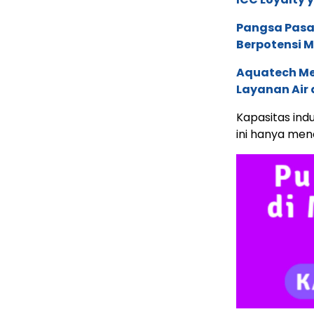
Pangsa Pasar
Berpotensi 
Aquatech Me
Layanan Air
Kapasitas ind
ini hanya menc