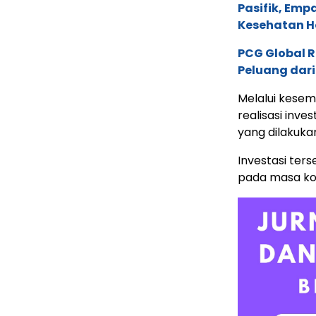
Pasifik, Em
Kesehatan Ho
PCG Global 
Peluang dari
Melalui kesem
realisasi inv
yang dilakuka
Investasi ter
pada masa kon