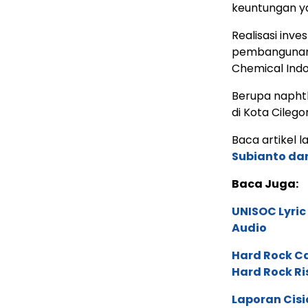
keuntungan ya
Realisasi inve
pembangunan 
Chemical Indo
Berupa naphtha
di Kota Cilego
Baca artikel la
Subianto dan
Baca Juga:
UNISOC Lyri
Audio
Hard Rock C
Hard Rock Ri
Laporan Cis