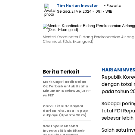
Tim Harian Investor
- Pewarta
Selasa, 21 Mei 2024
- 09:17 WIB
Menteri Koordinator Bidang Perekonomian Airla
Chemical. (Dok. Ekon.go.id)
HARIANINVE
Berita Terkait
Republik Kor
Merk Cup Plastik Gelas
dengan total 
Oz Terbaik untuk Usaha
pada tahun 20
Minuman: Review Jujur PP
vs PET
Sebagai perin
Cara Isi Saldo PayPal
total FDI Repu
dari BRI via Jasa Top Up
di Epayu (Update 2025)
sebesar lebih
Saatnya Mencoba
Salah satu in
Investasi Bisnis Bitcoin