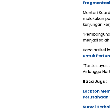
Fragmentasi
Menteri Koord
melakukan pe
kunjungan ker
“Pembangunan 
menjadi salah 
Baca artikel la
untuk Pertu
“Tentu saya sa
Airlangga Har
Baca Juga:
Lockton Mem
Perusahaan 
Survei Herba