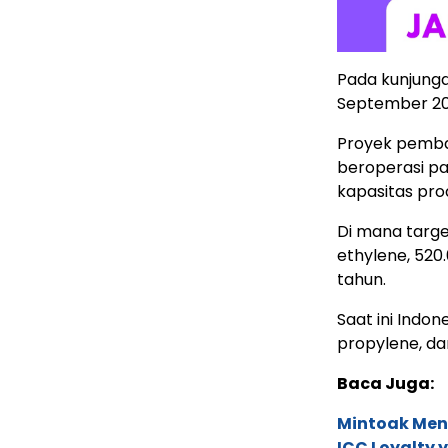
Pada kunjunga
September 20
Proyek pemban
beroperasi pa
kapasitas prod
Di mana targe
ethylene, 520
tahun.
Saat ini Indo
propylene, da
Baca Juga:
Mintoak Men
ICC Loyalty 