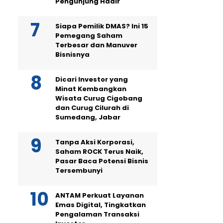
Pengunjung Hadir
Siapa Pemilik DMAS? Ini 15
Pemegang Saham
Terbesar dan Manuver
Bisnisnya
Dicari Investor yang
Minat Kembangkan
Wisata Curug Cigobang
dan Curug Cilurah di
Sumedang, Jabar
Tanpa Aksi Korporasi,
Saham ROCK Terus Naik,
Pasar Baca Potensi Bisnis
Tersembunyi
ANTAM Perkuat Layanan
Emas Digital, Tingkatkan
Pengalaman Transaksi