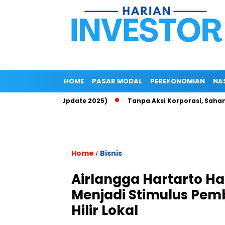
HOME
PASAR MODAL
PEREKONOMIAN
NA
Up di Epayu (Update 2025)
Tanpa Aksi Korporasi, Saham ROCK 
Home
Bisnis
/
Airlangga Hartarto H
Menjadi Stimulus Pem
Hilir Lokal