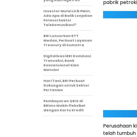
yang Kian Ngetren
pabrik petrok
Investor Mulai Lirik PMUI,
Ada Apa di Balik Lonjakan
Potensi Sektor
Telekomunikasi?
BRI Luncurkan RTT
Medan, Perkuat Layanan
Treasury di Sumatra
Digitalisasi BRI Dominasi
Transaksi, Bank
Konvensional Kian
Menciut
Hari Tani, BRI Perkuat
Dukungan untuk Sektor
Pertanian
Pembayaran QRIS di
BRImo Makin Fleksibel
dengan Kartu Kredit
Perusahaan ki
telah tumbuh 