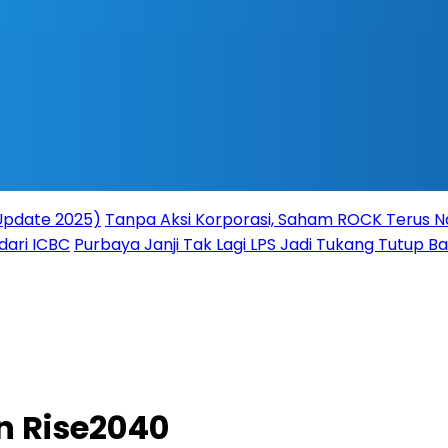
(Update 2025)
Tanpa Aksi Korporasi, Saham ROCK Terus Na
dari ICBC
Purbaya Janji Tak Lagi LPS Jadi Tukang Tutup 
n Rise2040