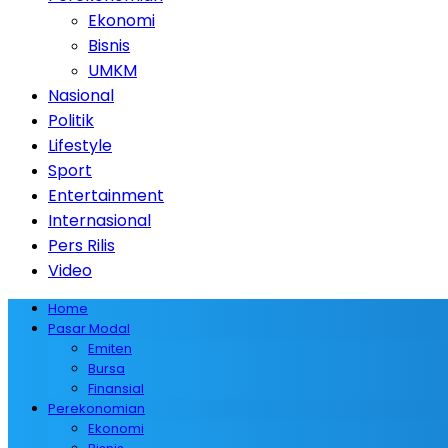
Ekonomi
Bisnis
UMKM
Nasional
Politik
Lifestyle
Sport
Entertainment
Internasional
Pers Rilis
Video
Home
Pasar Modal
Emiten
Bursa
Finansial
Perekonomian
Ekonomi