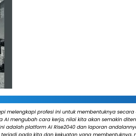
i melengkapi profesi ini untuk membentuknya secara a
 AI mengubah cara kerja, nilai kita akan semakin dite
f ini adalah platform AI Rise2040 dan laporan andal
ng terjadi pada kita dan kekuatan yang membentuknya, 