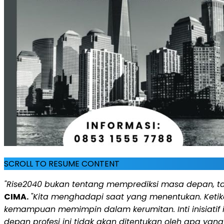
SCROLL TO RESUME CONTENT
"Rise2040 bukan tentang memprediksi masa depan, tap
CIMA.
"Kita menghadapi saat yang menentukan. Ketika
kemampuan memimpin dalam kerumitan. Inti inisiati
depan profesi ini tidak akan ditentukan oleh apa ya