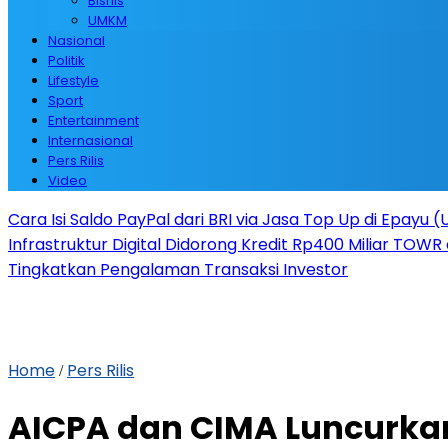
Bisnis
UMKM
Nasional
Politik
Lifestyle
Sport
Entertainment
Internasional
Pers Rilis
Video
Cara Isi Saldo PayPal dari BRI via Jasa Top Up di Epayu 
Infrastruktur Digital Didorong Kredit Rp400 Miliar TOWR 
Tingkatkan Pengalaman Transaksi Investor
Home
Pers Rilis
/
AICPA dan CIMA Luncurka