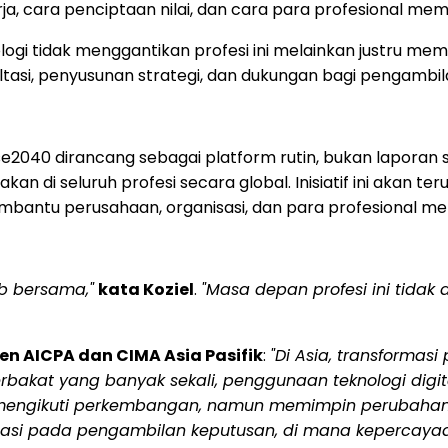
, cara penciptaan nilai, dan cara para profesional mem
gi tidak menggantikan profesi ini melainkan justru me
nsultasi, penyusunan strategi, dan dukungan bagi pengambi
040 dirancang sebagai platform rutin, bukan laporan satu
 seluruh profesi secara global. Inisiatif ini akan terus
embantu perusahaan, organisasi, dan para profesional
b bersama,"
kata Koziel
.
"Masa depan profesi ini tidak
n AICPA dan CIMA Asia Pasifik
:
"Di Asia, transformasi
erbakat yang banyak sekali, penggunaan teknologi digi
k mengikuti perkembangan, namun memimpin perubahan
ientasi pada pengambilan keputusan, di mana kepercay