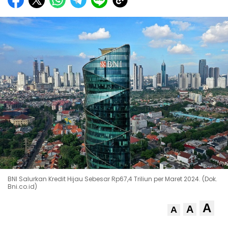
BNI Salurkan Kredit Hijau Sebesar Rp67,4 Triliun per Maret 2024. (Dok.
Bni.co.id)
A
A
A