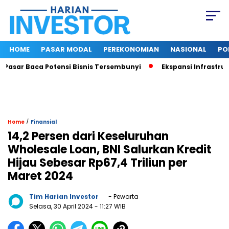
HOME
PASAR MODAL
PEREKONOMIAN
NASIONAL
PO
ar Baca Potensi Bisnis Tersembunyi
Ekspansi Infrastruktur D
/
Home
Finansial
14,2 Persen dari Keseluruhan
Wholesale Loan, BNI Salurkan Kredit
Hijau Sebesar Rp67,4 Triliun per
Maret 2024
Tim Harian Investor
- Pewarta
Selasa, 30 April 2024
- 11:27 WIB