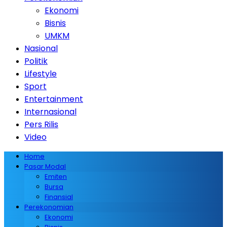
Ekonomi
Bisnis
UMKM
Nasional
Politik
Lifestyle
Sport
Entertainment
Internasional
Pers Rilis
Video
Home
Pasar Modal
Emiten
Bursa
Finansial
Perekonomian
Ekonomi