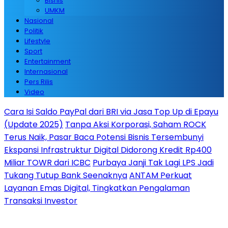
Bisnis
UMKM
Nasional
Politik
Lifestyle
Sport
Entertainment
Internasional
Pers Rilis
Video
Cara Isi Saldo PayPal dari BRI via Jasa Top Up di Epayu
(Update 2025)
Tanpa Aksi Korporasi, Saham ROCK
Terus Naik, Pasar Baca Potensi Bisnis Tersembunyi
Ekspansi Infrastruktur Digital Didorong Kredit Rp400
Miliar TOWR dari ICBC
Purbaya Janji Tak Lagi LPS Jadi
Tukang Tutup Bank Seenaknya
ANTAM Perkuat
Layanan Emas Digital, Tingkatkan Pengalaman
Transaksi Investor