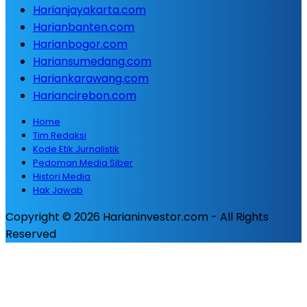
Harianjayakarta.com
Harianbanten.com
Harianbogor.com
Hariansumedang.com
Hariankarawang.com
Hariancirebon.com
Home
Tim Redaksi
Kode Etik Jurnalistik
Pedoman Media Siber
Histori Media
Hak Jawab
Copyright © 2026 Harianinvestor.com - All Rights
Reserved