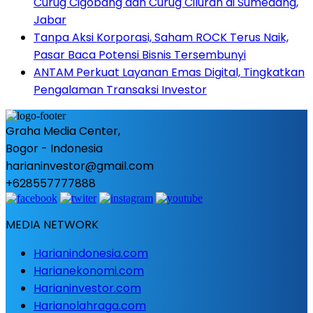
Curug Cigobang dan Curug Cilurah di Sumedang,
Jabar
Tanpa Aksi Korporasi, Saham ROCK Terus Naik,
Pasar Baca Potensi Bisnis Tersembunyi
ANTAM Perkuat Layanan Emas Digital, Tingkatkan
Pengalaman Transaksi Investor
Graha Media Center,
Bogor - Indonesia
harianinvestor@gmail.com
+628557777888
MEDIA NETWORK
Harianindonesia.com
Harianekonomi.com
Harianinvestor.com
Harianolahraga.com