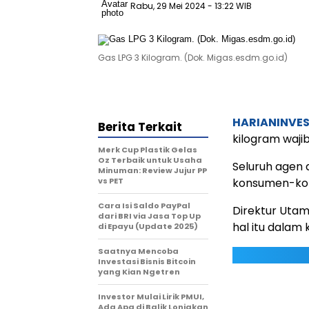
Rabu, 29 Mei 2024
- 13:22 WIB
Gas LPG 3 Kilogram. (Dok. Migas.esdm.go.id)
HARIANINVE
Berita Terkait
kilogram waj
Merk Cup Plastik Gelas
Oz Terbaik untuk Usaha
Seluruh agen 
Minuman: Review Jujur PP
vs PET
konsumen-ko
Cara Isi Saldo PayPal
Direktur Utam
dari BRI via Jasa Top Up
hal itu dalam
di Epayu (Update 2025)
Saatnya Mencoba
Investasi Bisnis Bitcoin
yang Kian Ngetren
Investor Mulai Lirik PMUI,
Ada Apa di Balik Lonjakan