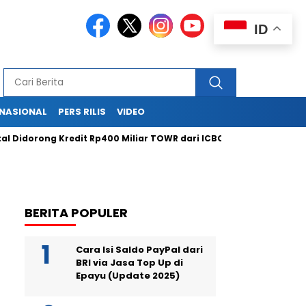
ID
RNASIONAL
PERS RILIS
VIDEO
orong Kredit Rp400 Miliar TOWR dari ICBC
Purbaya Janji Tak
BERITA POPULER
Cara Isi Saldo PayPal dari
BRI via Jasa Top Up di
Epayu (Update 2025)