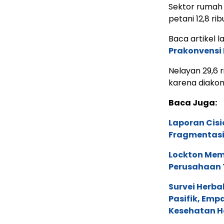
Sektor rumah t
petani 12,8 rib
Baca artikel la
Prakonvensi
Nelayan 29,6 
karena diakom
Baca Juga:
Laporan Cis
Fragmentasi
Lockton Mem
Perusahaan 
Survei Herba
Pasifik, Em
Kesehatan Ho