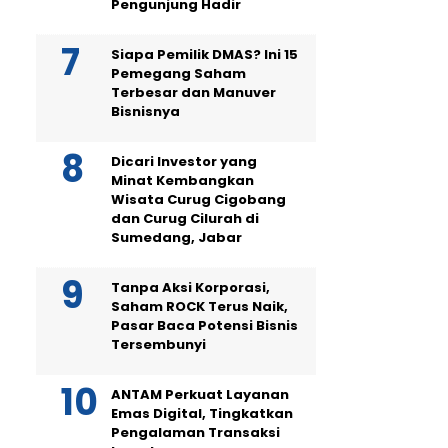
Pengunjung Hadir
Siapa Pemilik DMAS? Ini 15
Pemegang Saham
Terbesar dan Manuver
Bisnisnya
Dicari Investor yang
Minat Kembangkan
Wisata Curug Cigobang
dan Curug Cilurah di
Sumedang, Jabar
Tanpa Aksi Korporasi,
Saham ROCK Terus Naik,
Pasar Baca Potensi Bisnis
Tersembunyi
ANTAM Perkuat Layanan
Emas Digital, Tingkatkan
Pengalaman Transaksi