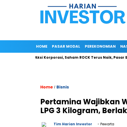
HOME
PASAR MODAL
PEREKONOMIAN
NA
Tanpa Aksi Korporasi, Saham ROCK Terus Naik, Pasar Baca Po
Home
Bisnis
/
Pertamina Wajibkan W
LPG 3 Kilogram, Berlak
Tim Harian Investor
- Pewarta