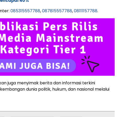
Mencapai 40%
nter:
085315557788
,
087815557788
,
08111157788
.
an juga menyimak berita dan informasi terkini
embangan dunia politik, hukum, dan nasional melalui