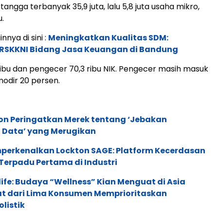
angga terbanyak 35,9 juta, lalu 5,8 juta usaha mikro,
u.
innya di sini :
Meningkatkan Kualitas SDM:
 RSKKNI Bidang Jasa Keuangan di Bandung
ribu dan pengecer 70,3 ribu NIK. Pengecer masih masuk
odir 20 persen.
ion Peringatkan Merek tentang ‘Jebakan
 Data’ yang Merugikan
perkenalkan Lockton SAGE: Platform Kecerdasan
Terpadu Pertama di Industri
life: Budaya “Wellness” Kian Menguat di Asia
pat dari Lima Konsumen Memprioritaskan
listik