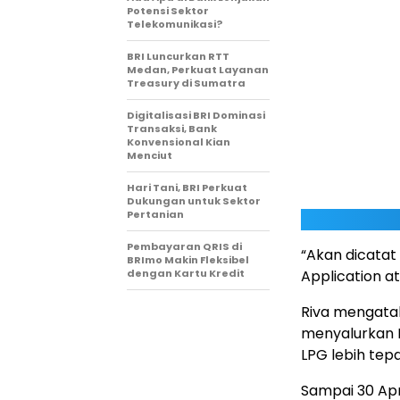
Potensi Sektor
Telekomunikasi?
BRI Luncurkan RTT
Medan, Perkuat Layanan
Treasury di Sumatra
Digitalisasi BRI Dominasi
Transaksi, Bank
Konvensional Kian
Menciut
Hari Tani, BRI Perkuat
Dukungan untuk Sektor
Pertanian
Pembayaran QRIS di
“Akan dicatat
BRImo Makin Fleksibel
dengan Kartu Kredit
Application at
Riva mengatak
menyalurkan L
LPG lebih tep
Sampai 30 Apr