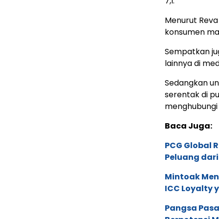
7,l.
Menurut Reva 
konsumen man
Sempatkan ju
lainnya di med
Sedangkan untu
serentak di p
menghubung
Baca Juga:
PCG Global 
Peluang dari
Mintoak Men
ICC Loyalty 
Pangsa Pasar