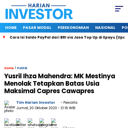
HOME
PASAR MODAL
PEREKONOMIAN
NASIONAL
PO
Cara Isi Saldo PayPal dari BRI via Jasa Top Up di Epayu (Upd
/
Home
Politik
Yusril Ihza Mahendra: MK Mestinya
Menolak Tetapkan Batas Usia
Maksimal Capres Cawapres
Tim Harian Investor
- Pewarta
Jumat, 20 Oktober 2023
- 21:16 WIB