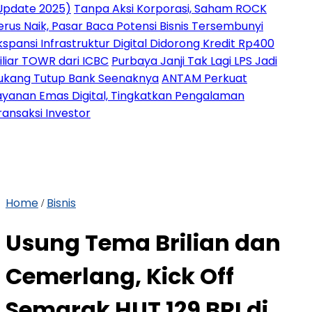
2025)
Tanpa Aksi Korporasi, Saham ROCK
k, Pasar Baca Potensi Bisnis Tersembunyi
Infrastruktur Digital Didorong Kredit Rp400
OWR dari ICBC
Purbaya Janji Tak Lagi LPS Jadi
utup Bank Seenaknya
ANTAM Perkuat
Emas Digital, Tingkatkan Pengalaman
 Investor
Home
Bisnis
/
Usung Tema Brilian dan
Cemerlang, Kick Off
Semarak HUT 129 BRI di