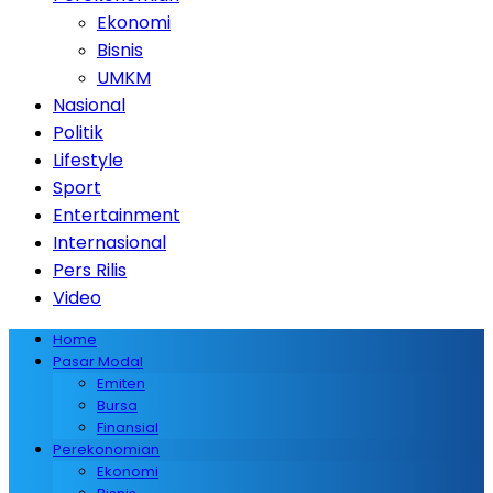
Ekonomi
Bisnis
UMKM
Nasional
Politik
Lifestyle
Sport
Entertainment
Internasional
Pers Rilis
Video
Home
Pasar Modal
Emiten
Bursa
Finansial
Perekonomian
Ekonomi