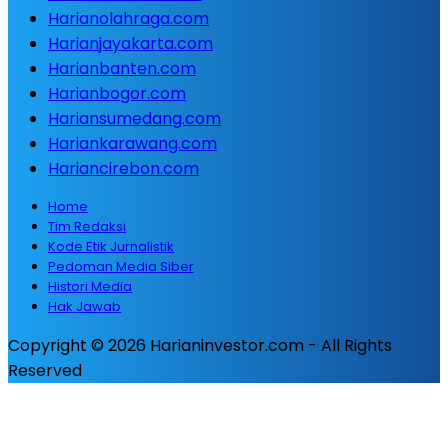
Harianolahraga.com
Harianjayakarta.com
Harianbanten.com
Harianbogor.com
Hariansumedang.com
Hariankarawang.com
Hariancirebon.com
Home
Tim Redaksi
Kode Etik Jurnalistik
Pedoman Media Siber
Histori Media
Hak Jawab
Copyright © 2026 Harianinvestor.com - All Rights
Reserved