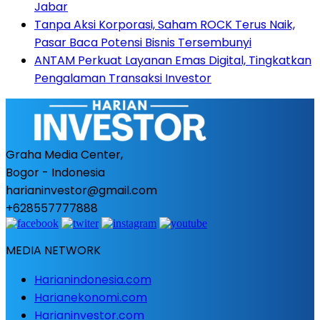
Jabar
Tanpa Aksi Korporasi, Saham ROCK Terus Naik,
Pasar Baca Potensi Bisnis Tersembunyi
ANTAM Perkuat Layanan Emas Digital, Tingkatkan
Pengalaman Transaksi Investor
Graha Media Center,
Bogor - Indonesia
harianinvestor@gmail.com
+628557777888
MEDIA NETWORK
Harianindonesia.com
Harianekonomi.com
Harianinvestor.com