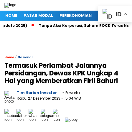
ID
HOME
PASAR MODAL
PEREKONOMIAN
NASIONAL
PO
(Update 2025)
Tanpa Aksi Korporasi, Saham ROCK Terus Naik,
/
Home
Nasional
Termasuk Perlambat Jalannya
Persidangan, Dewas KPK Ungkap 4
Hal yang Memberatkan Firli Bahuri
Tim Harian Investor
- Pewarta
Rabu, 27 Desember 2023
- 15:04 WIB