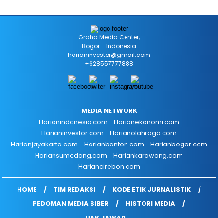
Graha Media Center,
Bogor - Indonesia
harianinvestor@gmail.com
+628557777888
MEDIA NETWORK
Harianindonesia.com
Harianekonomi.com
Harianinvestor.com
Harianolahraga.com
Harianjayakarta.com
Harianbanten.com
Harianbogor.com
Hariansumedang.com
Hariankarawang.com
Hariancirebon.com
HOME
TIM REDAKSI
KODE ETIK JURNALISTIK
PEDOMAN MEDIA SIBER
HISTORI MEDIA
HAK JAWAB