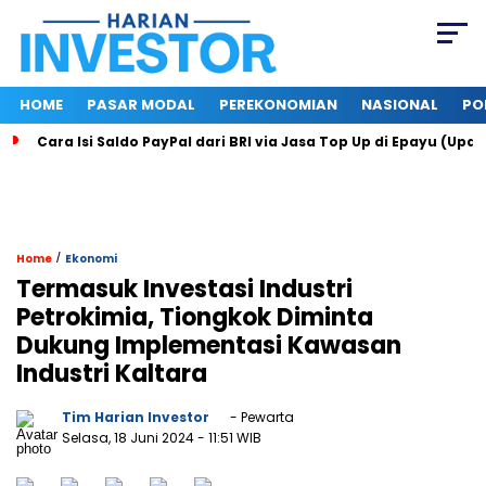
HOME
PASAR MODAL
PEREKONOMIAN
NASIONAL
PO
Cara Isi Saldo PayPal dari BRI via Jasa Top Up di Epayu (Upd
/
Home
Ekonomi
Termasuk Investasi Industri
Petrokimia, Tiongkok Diminta
Dukung Implementasi Kawasan
Industri Kaltara
Tim Harian Investor
- Pewarta
Selasa, 18 Juni 2024
- 11:51 WIB