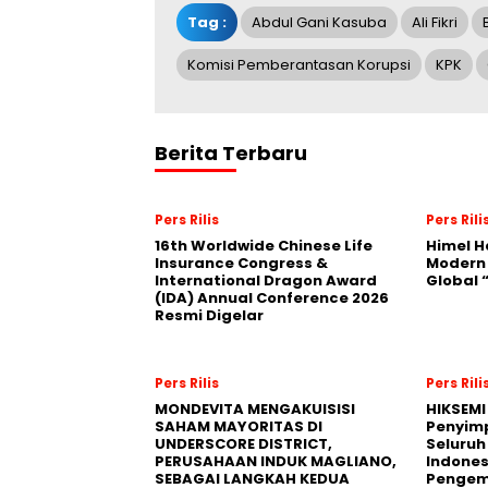
Tag :
Abdul Gani Kasuba
Ali Fikri
Komisi Pemberantasan Korupsi
KPK
Berita Terbaru
Pers Rilis
Pers Rili
16th Worldwide Chinese Life
Himel H
Insurance Congress &
Modern
International Dragon Award
Global
(IDA) Annual Conference 2026
Resmi Digelar
Pers Rilis
Pers Rili
MONDEVITA MENGAKUISISI
HIKSEMI
SAHAM MAYORITAS DI
Penyim
UNDERSCORE DISTRICT,
Seluruh
PERUSAHAAN INDUK MAGLIANO,
Indones
SEBAGAI LANGKAH KEDUA
Pengemb