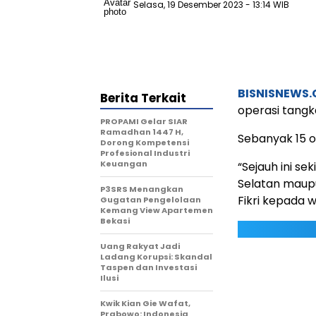
Selasa, 19 Desember 2023
- 13:14 WIB
BISNISNEWS
Berita Terkait
operasi tangk
PROPAMI Gelar SIAR
Ramadhan 1447 H,
Sebanyak 15 o
Dorong Kompetensi
Profesional Industri
Keuangan
“Sejauh ini se
Selatan maupu
P3SRS Menangkan
Fikri kepada 
Gugatan Pengelolaan
Kemang View Apartemen
Bekasi
Uang Rakyat Jadi
Ladang Korupsi: Skandal
Taspen dan Investasi
Ilusi
Kwik Kian Gie Wafat,
Prabowo: Indonesia