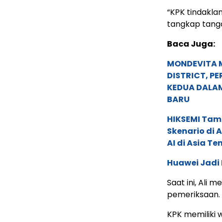
“KPK tindakla
tangkap tangan
Baca Juga:
MONDEVITA 
DISTRICT, P
KEDUA DALA
BARU
HIKSEMI Tam
Skenario di
AI di Asia T
Huawei Jadi
Saat ini, Ali
pemeriksaan.
KPK memiliki 