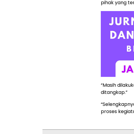
pihak yang te
“Masih dilaku
ditangkap.”
“Selengkapny
proses kegiata