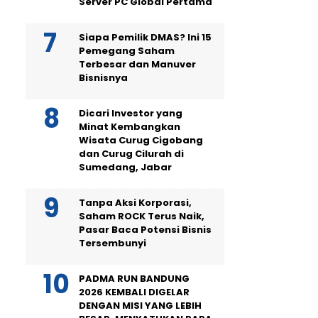
Server PC Global Pertama
Siapa Pemilik DMAS? Ini 15
Pemegang Saham
Terbesar dan Manuver
Bisnisnya
Dicari Investor yang
Minat Kembangkan
Wisata Curug Cigobang
dan Curug Cilurah di
Sumedang, Jabar
Tanpa Aksi Korporasi,
Saham ROCK Terus Naik,
Pasar Baca Potensi Bisnis
Tersembunyi
PADMA RUN BANDUNG
2026 KEMBALI DIGELAR
DENGAN MISI YANG LEBIH