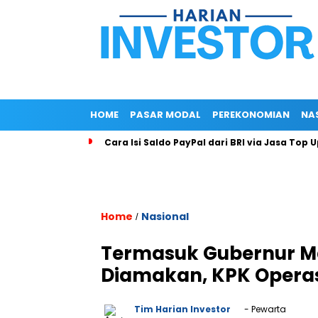
HOME
PASAR MODAL
PEREKONOMIAN
NA
Cara Isi Saldo PayPal dari BRI via Jasa Top 
Home
Nasional
/
Termasuk Gubernur Ma
Diamakan, KPK Operas
Tim Harian Investor
- Pewarta