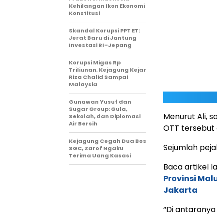
Kehilangan Ikon Ekonomi
Konstitusi
Skandal Korupsi PPT ET:
Jerat Baru di Jantung
Investasi RI–Jepang
Korupsi Migas Rp
Triliunan, Kejagung Kejar
Riza Chalid Sampai
Malaysia
Gunawan Yusuf dan
Sugar Group: Gula,
Menurut Ali, 
Sekolah, dan Diplomasi
Air Bersih
OTT tersebut 
Kejagung Cegah Dua Bos
Sejumlah peja
SGC, Zarof Ngaku
Terima Uang Kasasi
Baca artikel la
Provinsi Mal
Jakarta
“Di antarany