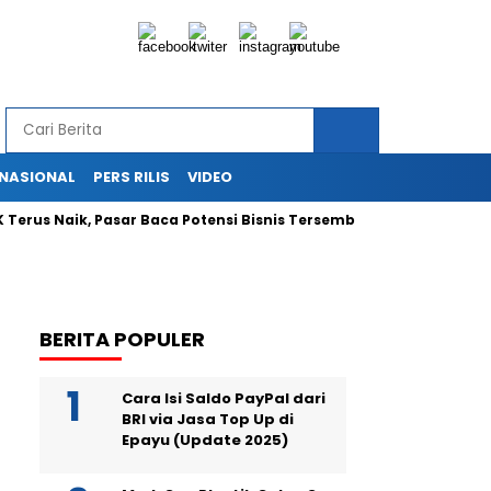
RNASIONAL
PERS RILIS
VIDEO
Terus Naik, Pasar Baca Potensi Bisnis Tersembunyi
Ekspans
BERITA POPULER
Cara Isi Saldo PayPal dari
BRI via Jasa Top Up di
Epayu (Update 2025)