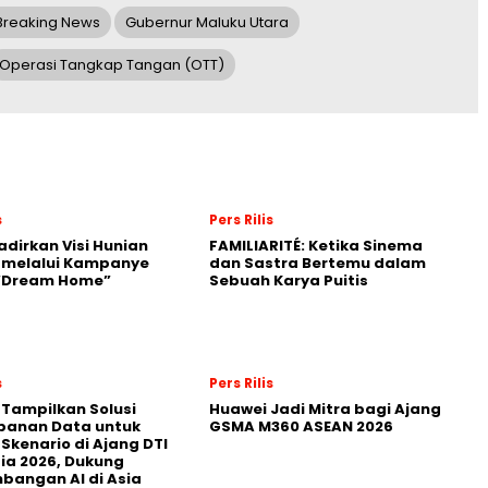
Breaking News
Gubernur Maluku Utara
Operasi Tangkap Tangan (OTT)
s
Pers Rilis
adirkan Visi Hunian
FAMILIARITÉ: Ketika Sinema
 melalui Kampanye
dan Sastra Bertemu dalam
 “Dream Home”
Sebuah Karya Puitis
s
Pers Rilis
 Tampilkan Solusi
Huawei Jadi Mitra bagi Ajang
panan Data untuk
GSMA M360 ASEAN 2026
 Skenario di Ajang DTI
ia 2026, Dukung
angan AI di Asia