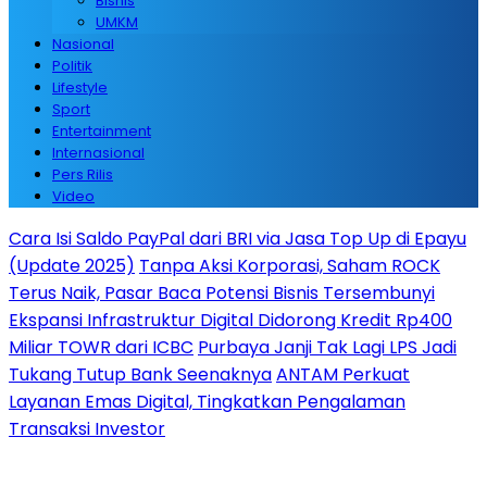
Bisnis
UMKM
Nasional
Politik
Lifestyle
Sport
Entertainment
Internasional
Pers Rilis
Video
Cara Isi Saldo PayPal dari BRI via Jasa Top Up di Epayu
(Update 2025)
Tanpa Aksi Korporasi, Saham ROCK
Terus Naik, Pasar Baca Potensi Bisnis Tersembunyi
Ekspansi Infrastruktur Digital Didorong Kredit Rp400
Miliar TOWR dari ICBC
Purbaya Janji Tak Lagi LPS Jadi
Tukang Tutup Bank Seenaknya
ANTAM Perkuat
Layanan Emas Digital, Tingkatkan Pengalaman
Transaksi Investor