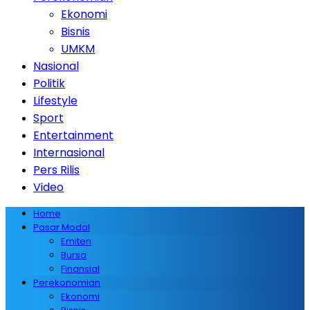
Ekonomi
Bisnis
UMKM
Nasional
Politik
Lifestyle
Sport
Entertainment
Internasional
Pers Rilis
Video
Home
Pasar Modal
Emiten
Bursa
Finansial
Perekonomian
Ekonomi