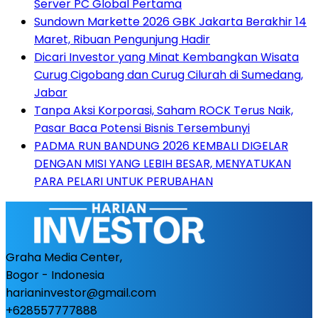
Server PC Global Pertama
Sundown Markette 2026 GBK Jakarta Berakhir 14
Maret, Ribuan Pengunjung Hadir
Dicari Investor yang Minat Kembangkan Wisata
Curug Cigobang dan Curug Cilurah di Sumedang,
Jabar
Tanpa Aksi Korporasi, Saham ROCK Terus Naik,
Pasar Baca Potensi Bisnis Tersembunyi
PADMA RUN BANDUNG 2026 KEMBALI DIGELAR
DENGAN MISI YANG LEBIH BESAR, MENYATUKAN
PARA PELARI UNTUK PERUBAHAN
Graha Media Center,
Bogor - Indonesia
harianinvestor@gmail.com
+628557777888