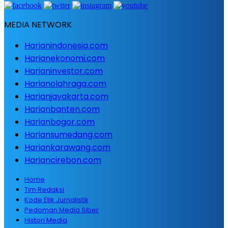
MEDIA NETWORK
Harianindonesia.com
Harianekonomi.com
Harianinvestor.com
Harianolahraga.com
Harianjayakarta.com
Harianbanten.com
Harianbogor.com
Hariansumedang.com
Hariankarawang.com
Hariancirebon.com
Home
Tim Redaksi
Kode Etik Jurnalistik
Pedoman Media Siber
Histori Media