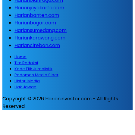
Harianolahraga.com
Harianjayakarta.com
Harianbanten.com
Harianbogor.com
Hariansumedang.com
Hariankarawang.com
Hariancirebon.com
Home
Tim Redaksi
Kode Etik Jurnalistik
Pedoman Media Siber
Histori Media
Hak Jawab
Copyright © 2026 Harianinvestor.com - All Rights
Reserved