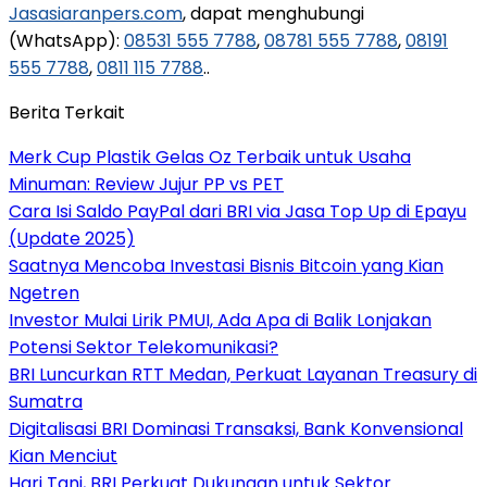
Jasasiaranpers.com
, dapat menghubungi
(WhatsApp):
08531 555 7788
,
08781 555 7788
,
08191
555 7788
,
0811 115 7788
..
Berita Terkait
Merk Cup Plastik Gelas Oz Terbaik untuk Usaha
Minuman: Review Jujur PP vs PET
Cara Isi Saldo PayPal dari BRI via Jasa Top Up di Epayu
(Update 2025)
Saatnya Mencoba Investasi Bisnis Bitcoin yang Kian
Ngetren
Investor Mulai Lirik PMUI, Ada Apa di Balik Lonjakan
Potensi Sektor Telekomunikasi?
BRI Luncurkan RTT Medan, Perkuat Layanan Treasury di
Sumatra
Digitalisasi BRI Dominasi Transaksi, Bank Konvensional
Kian Menciut
Hari Tani, BRI Perkuat Dukungan untuk Sektor