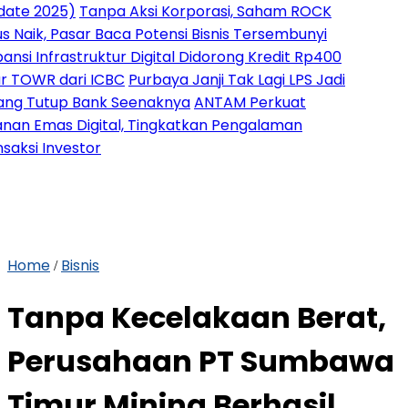
25)
Tanpa Aksi Korporasi, Saham ROCK
 Pasar Baca Potensi Bisnis Tersembunyi
frastruktur Digital Didorong Kredit Rp400
 dari ICBC
Purbaya Janji Tak Lagi LPS Jadi
up Bank Seenaknya
ANTAM Perkuat
as Digital, Tingkatkan Pengalaman
nvestor
Home
Bisnis
/
Tanpa Kecelakaan Berat,
Perusahaan PT Sumbawa
Timur Mining Berhasil