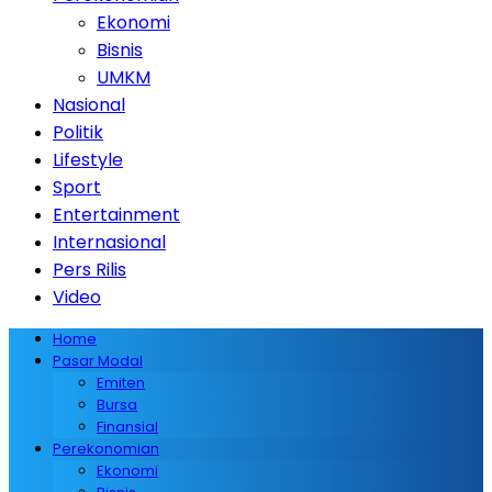
Ekonomi
Bisnis
UMKM
Nasional
Politik
Lifestyle
Sport
Entertainment
Internasional
Pers Rilis
Video
Home
Pasar Modal
Emiten
Bursa
Finansial
Perekonomian
Ekonomi